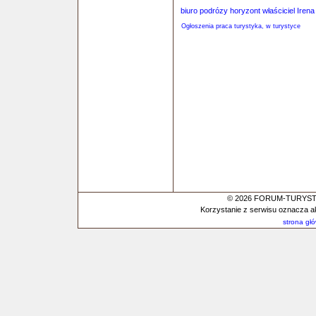
biuro podrózy horyzont właściciel Iren
Ogłoszenia praca turystyka, w turystyce
© 2026 FORUM-TURYSTYC
Korzystanie z serwisu oznacza a
strona gł