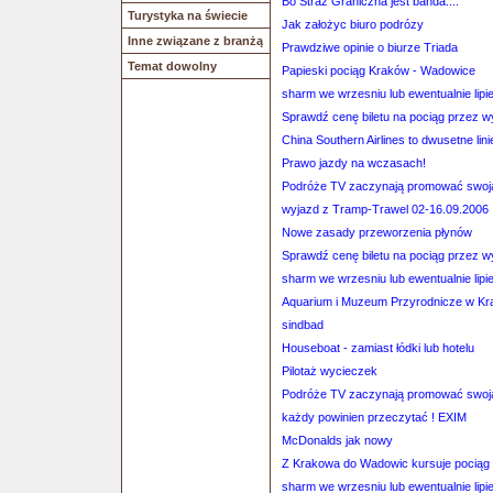
Bo Straz Graniczna jest banda....
Turystyka na świecie
Jak założyc biuro podrózy
Inne związane z branżą
Prawdziwe opinie o biurze Triada
Temat dowolny
Papieski pociąg Kraków - Wadowice
sharm we wrzesniu lub ewentualnie lipi
Sprawdź cenę biletu na pociąg przez 
China Southern Airlines to dwusetne lini
Prawo jazdy na wczasach!
Podróże TV zaczynają promować swoją
wyjazd z Tramp-Trawel 02-16.09.2006
Nowe zasady przeworzenia płynów
Sprawdź cenę biletu na pociąg przez 
sharm we wrzesniu lub ewentualnie lipi
Aquarium i Muzeum Przyrodnicze w Kr
sindbad
Houseboat - zamiast łódki lub hotelu
Pilotaż wycieczek
Podróże TV zaczynają promować swoją
każdy powinien przeczytać ! EXIM
McDonalds jak nowy
Z Krakowa do Wadowic kursuje pociąg 
sharm we wrzesniu lub ewentualnie lipi