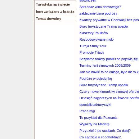
slowniczek
Turystyka na świecie
Sprzedaż wina domowego?
Inne związane z branżą
zakładanie biura podróży
Temat dowolny
Kwatery prywatne w Chorwacji bez po
Biuro turystyczne Tramp upadło
Klasztory Paulinów
Rozbudowywane molo
Turcja Study Tour
Promocje Triady
Bezpłatne toalety publiczne pojawią się
Terminy ferii zimowych 2008/2009
Jak sie bawić to na całego, byle nie w k
Podróże w pojedynkę
Biuro turystyczne Tramp upadło
Cztery nowe kierunki w zimowej oferci
Dziesięć najgorszych na świecie portów
specjalistad/turystyki
Praca mgr
To przykład dla Poznania
Wyjazdy na Maderę
Przyszłość po studiach. Co dalej?
Co sądzicie o eccoholiday?