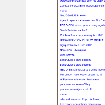
Ustawa przyjęta przez Sejm nie ułatwi 
Zakopane coraz mniej interesujące dla 
marta
GAUDEAMUS kraków
Agenci zapłacą za bankructwo Sky Clu
REGO-BIS kto korzystal z uslug tego b
Skarb Państwa zapłaci?
Rainbow Tours: trzy katalogi lato 2013
DOŚWIADCZONY PILOT WŁOCHY!!!!
Będą problemy z Euro 2012
Nea Skioni - dyskoteki
Wieś Krzyże
Bankrutujące biura podróży
Bankrutujące biura podróży
REGO-BIS kto korzystal z uslug tego b
Mój Londyn - pierwszy i ostatni raz!!!
W Pyrzowicach modernizacja trwa
pensjonat w centrum Wisły
praca w amrest jest spoko!!!
marta
odszkodowanie od Kopernik Travel
Kosztowny chargeback od agentów