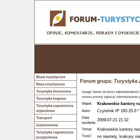
Biura turystyczne
Forum grupa:
Turystyka 
Baza turystyczna
Turystyka biznesowa
Uwaga! Serwis nie bierze odpowiedzialności
serwisu prosimy zgłaszać Administratorowi 
Turystyka krajowa
Krakowskie kantory n
Wątek:
Turystyka zagraniczna
Czytelnik IP 193.25.0.*
wyjazdowa
Autor:
Data
Transport
2009-07-21 21:32
wysłania:
Gastronomia
Krakowskie kantory nac
Temat:
Turystyka zagraniczna
Treść:
no niestety, krakusy ni
przyjazdowa