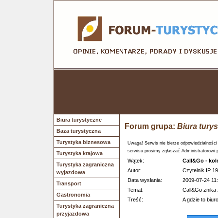
Biura turystyczne
Forum grupa:
Biura tury
Baza turystyczna
Turystyka biznesowa
Uwaga! Serwis nie bierze odpowiedzialności
serwisu prosimy zgłaszać Administratorowi 
Turystyka krajowa
Wątek:
Call&Go - kol
Turystyka zagraniczna
Autor:
Czytelnik IP 1
wyjazdowa
Data wysłania:
2009-07-24 11
Transport
Temat:
Call&Go znika 
Gastronomia
Treść:
A gdzie to biur
Turystyka zagraniczna
przyjazdowa