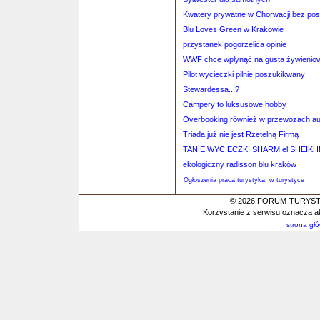
Kwatery prywatne w Chorwacji bez po
Blu Loves Green w Krakowie
przystanek pogorzelica opinie
WWF chce wpłynąć na gusta żywienio
Pilot wycieczki pilnie poszukikwany
Stewardessa...?
Campery to luksusowe hobby
Overbooking również w przewozach a
Triada już nie jest Rzetelną Firmą
TANIE WYCIECZKI SHARM el SHEIKH
ekologiczny radisson blu kraków
Ogłoszenia praca turystyka, w turystyce
© 2026 FORUM-TURYSTYC
Korzystanie z serwisu oznacza a
strona gł