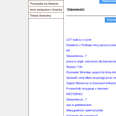
Odpowiedz
Turystyka na świecie
Odpowiedzi:
Inne związane z branżą
Temat dowolny
Powró
LOT walczy o życie
Hotelarze z Podhala chcą uproszczeni
KK
Stewardessa...?
praca w angli- sukcesem dla kierowcó
Skarpa ? Ok.
Dromader Wrocław, wyjazd do firmy A
Sprawdź cenę biletu na pociąg przez 
Zajazd Słoneczny w Donosach k/Kazim
Przewoźnik rezygnuje z internetu
REZYDENCI
Stewardessa...?
spa w golebiewskim
Wiarygodność opinii turystów
Sylwester dla samotnych