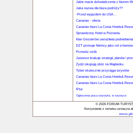
Jakie macie doświadczenia z biurem 
Jaka nazwa dla biura podróży??
-Przed wyjazdem do USA ...
Canarias - oferta
Canarias-biuro La Costa Hotels& Resor
Sprawdzony Hotel w Poznaniu
Klan Gesslerów uwrażliwia podniebieni
DZT promuje Niemcy jako cel zrównowa
Przewóz osób
Jasionce brakuje strategii, planów i pro
Żydzi okupują obóz na Majdanku
Tybet skutecznie przyciąga turystów
Canarias-biuro La Costa Hotels& Resor
Canarias-biuro La Costa Hotels& Resor
R'tur
Ogłoszenia praca turystyka, w turystyce
© 2026 FORUM-TURYSTYC
Korzystanie z serwisu oznacza a
strona gł