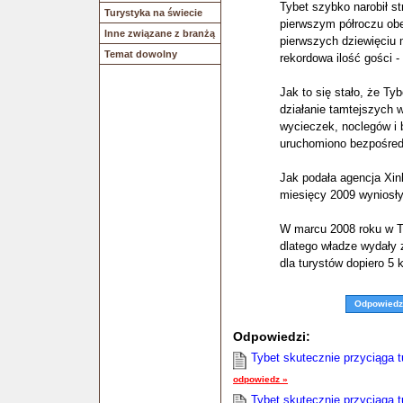
Tybet szybko narobił st
Turystyka na świecie
pierwszym półroczu ob
Inne związane z branżą
pierwszych dziewięciu 
Temat dowolny
rekordowa ilość gości -
Jak to się stało, że T
działanie tamtejszych 
wycieczek, noclegów i b
uruchomiono bezpośredn
Jak podała agencja Xin
miesięcy 2009 wyniosły
W marcu 2008 roku w T
dlatego władze wydały 
dla turystów dopiero 5 k
Odpowiedz
Odpowiedzi:
Tybet skutecznie przyciąga 
odpowiedz »
Tybet skutecznie przyciąga 