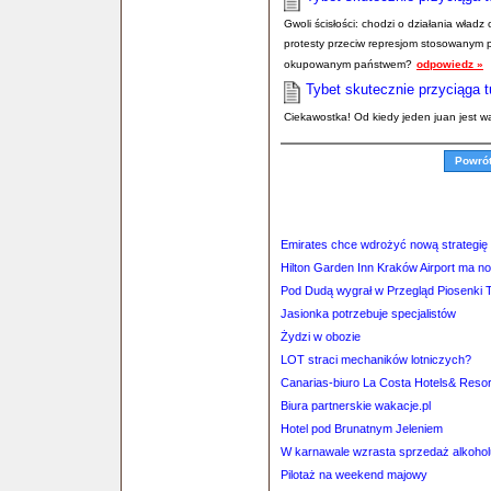
Gwoli ścisłości: chodzi o działania wład
protesty przeciw represjom stosowanym pr
okupowanym państwem?
odpowiedz »
Tybet skutecznie przyciąga 
Ciekawostka! Od kiedy jeden juan jest w
Powró
Emirates chce wdrożyć nową strategię
Hilton Garden Inn Kraków Airport ma n
Pod Dudą wygrał w Przegląd Piosenki 
Jasionka potrzebuje specjalistów
Żydzi w obozie
LOT straci mechaników lotniczych?
Canarias-biuro La Costa Hotels& Resor
Biura partnerskie wakacje.pl
Hotel pod Brunatnym Jeleniem
W karnawale wzrasta sprzedaż alkohol
Pilotaż na weekend majowy