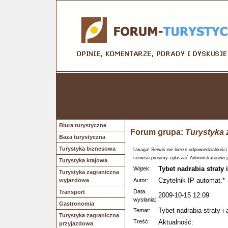
Biura turystyczne
Forum grupa:
Turystyka 
Baza turystyczna
Turystyka biznesowa
Uwaga! Serwis nie bierze odpowiedzialności
serwisu prosimy zgłaszać Administratorowi 
Turystyka krajowa
Tybet nadrabia straty 
Wątek:
Turystyka zagraniczna
Czytelnik IP automat.*
wyjazdowa
Autor:
Data
Transport
2009-10-15 12:09
wysłania:
Gastronomia
Tybet nadrabia straty i
Temat:
Turystyka zagraniczna
Treść:
Aktualność:
przyjazdowa