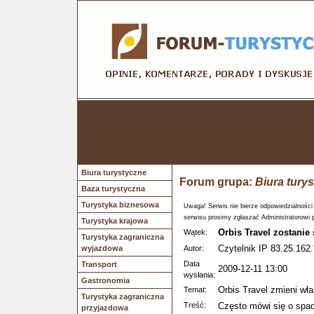
Biura turystyczne
Forum grupa:
Biura tury
Baza turystyczna
Turystyka biznesowa
Uwaga! Serwis nie bierze odpowiedzialności
serwisu prosimy zgłaszać Administratorowi 
Turystyka krajowa
Orbis Travel zostanie
Wątek:
Turystyka zagraniczna
Czytelnik IP 83.25.162.
wyjazdowa
Autor:
Data
Transport
2009-12-11 13:00
wysłania:
Gastronomia
Orbis Travel zmieni wła
Temat:
Turystyka zagraniczna
Treść:
Często mówi się o spad
przyjazdowa