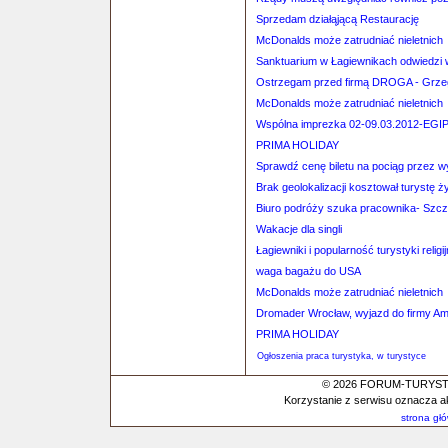
Sprzedam działąjącą Restaurację
McDonalds może zatrudniać nieletnich
Sanktuarium w Łagiewnikach odwiedzi 
Ostrzegam przed firmą DROGA - Grzeg
McDonalds może zatrudniać nieletnich
Wspólna imprezka 02-09.03.2012-E
PRIMA HOLIDAY
Sprawdź cenę biletu na pociąg przez 
Brak geolokalizacji kosztował turystę ż
Biuro podróży szuka pracownika- Szcz
Wakacje dla singli
Łagiewniki i popularność turystyki religij
waga bagażu do USA
McDonalds może zatrudniać nieletnich
Dromader Wrocław, wyjazd do firmy A
PRIMA HOLIDAY
Ogłoszenia praca turystyka, w turystyce
© 2026 FORUM-TURYSTYC
Korzystanie z serwisu oznacza a
strona gł