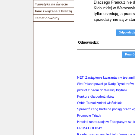
Dlaczego Francuz nie do
Turystyka na świecie
Kłobuckiej w Warszawie
Inne związane z branżą
tylko urzędują, a praco
Temat dowolny
sprzedaży nie są w stan
Odpowiedz
Odpowiedzi:
Powró
NET: Zastąpienie kwarantanny testami k
Site Poland powołuje Radę Dyrektorów
przelot z psem do Wielkiej Brytanii
Konkurs dla podróżników
Orbis Travel zmieni właściciela
Sprawdź cenę biletu na pociąg przez 
Promocje Triady
Hotele i restauracje w Zakopanym szu
PRIMA HOLIDAY
Rządy muszą uwzględniać również poz