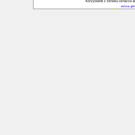
Korzystanie z serwisu oznacza a
strona gł