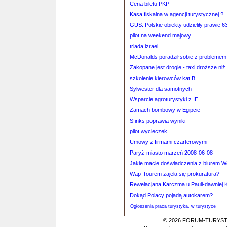
Cena biletu PKP
Kasa fiskalna w agencji turystycznej ?
GUS: Polskie obiekty udzieliły prawie 
pilot na weekend majowy
triada izrael
McDonalds poradził sobie z problemem 
Zakopane jest drogie - taxi droższe niż 
szkolenie kierowców kat.B
Sylwester dla samotnych
Wsparcie agroturystyki z IE
Zamach bombowy w Egipcie
Sfinks poprawia wyniki
pilot wycieczek
Umowy z firmami czarterowymi
Paryż-miasto marzeń 2008-06-08
Jakie macie doświadczenia z biurem 
Wap-Tourem zajeła się prokuratura?
Rewelacjana Karczma u Pauli-dawniej
Dokąd Polacy pojadą autokarem?
Ogłoszenia praca turystyka, w turystyce
© 2026 FORUM-TURYSTYC