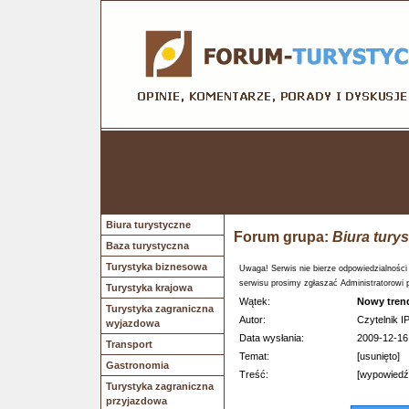
Biura turystyczne
Forum grupa:
Biura tury
Baza turystyczna
Turystyka biznesowa
Uwaga! Serwis nie bierze odpowiedzialności
serwisu prosimy zgłaszać Administratorowi 
Turystyka krajowa
Wątek:
Nowy tren
Turystyka zagraniczna
Autor:
Czytelnik I
wyjazdowa
Data wysłania:
2009-12-16
Transport
Temat:
[usunięto]
Gastronomia
Treść:
[wypowiedź 
Turystyka zagraniczna
przyjazdowa