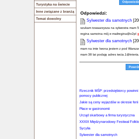
Odpowiedz
Turystyka na świecie
Inne związane z branżą
Odpowiedzi:
Temat dowolny
Sylwester dla samotnych
[20
szukam towaarzysza na sylwestra mam 5
regina samotna mój e-mailregina@o2pl
Sylwester dla samotnych
[20
mam na imie Iwona jestem z pod Warsza
mam 38 lat podaję adres iwcia.1@interia.
Powró
Rzecznik MŚP: przedsiębiorcy powinni
pomocy publicznej
Jakie są ceny wyjazdów w okresie feri
Płace w gastronomii
Urząd skarbowy a firma turystyczna
XXXIX Międzynarodowy Festiwal Folklo
Sycylia
Sylwester dla samotnych