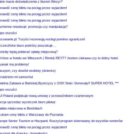
akie macie doświadczenia z biurem Wezyr?
prawdź cenę biletu na pociąg przez wyjazdem!
prawdź cenę biletu na pociąg przez wyjazdem!
prawdź cenę biletu na pociąg przez wyjazdem!
uchenne rewolucje: promocja czy manipulacja?
pps-oszuści
ocowanie.pl: Turyści rezerwują noclegi pomimo ograniczeń
zczecińske biuro podróży poszukuje ...
eskidy będą pobierać opłatę miejscową?
ył ktos w hotelu we Włoszech ( Rimini) REYT? Jestem ciekawa czy to dobry hotel.
yanair ma problemy!
aszport, czy dowód osobisty (dziecko)
kradziono mi samochut
wietna Zabawa w Bańskiej Bystrzycy z OIS!! Stoki -Donovaly!! SUPER HOTEL ***
pps-oszuści
UI Poland podpisuje nową umowę z przewoźnikiem czarterowym
urcja sprzedaz wycieczek biuro pilotaz
płata miejscowa w Beskidach
zukam ceny biletu z Warszawy do Poznania
urope Senior Tourism w Hiszpanii. Ruszył program skierowany do turystów-seniorów
prawdź cenę biletu na pociąg przez wyjazdem!
szport dla dziecka - formalności