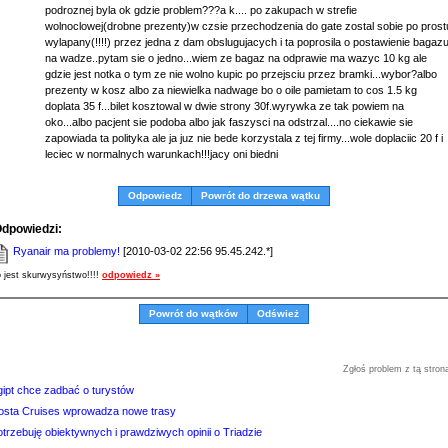
podroznej byla ok gdzie problem???a k.... po zakupach w strefie
wolnoclowej(drobne prezenty)w czsie przechodzenia do gate zostal sobie po prost
wylapany(!!!!) przez jedna z dam obslugujacych i ta poprosila o postawienie bagaz
na wadze..pytam sie o jedno...wiem ze bagaz na odprawie ma wazyc 10 kg ale
gdzie jest notka o tym ze nie wolno kupic po przejsciu przez bramki...wybor?albo
prezenty w kosz albo za niewielka nadwage bo o oile pamietam to cos 1.5 kg
doplata 35 f...bilet kosztowal w dwie strony 30f.wyrywka ze tak powiem na
oko...albo pacjent sie podoba albo jak faszysci na odstrzal....no ciekawie sie
zapowiada ta polityka ale ja juz nie bede korzystala z tej firmy...wole doplaciic 20 f i
leciec w normalnych warunkach!!!jacy oni biedni
Odpowiedz
Powrót do drzewa wątku
dpowiedzi:
Ryanair ma problemy!
[2010-03-02 22:56 95.45.242.*]
o jest skurwysyństwo!!!!
odpowiedz »
Powrót do wątków
Odśwież
Zgłoś problem z tą stron
gipt chce zadbać o turystów
osta Cruises wprowadza nowe trasy
trzebuję obiektywnych i prawdziwych opinii o Triadzie