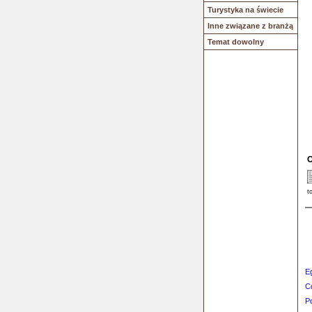
Turystyka na świecie
Inne związane z branżą
Temat dowolny
O
t
E
C
Po