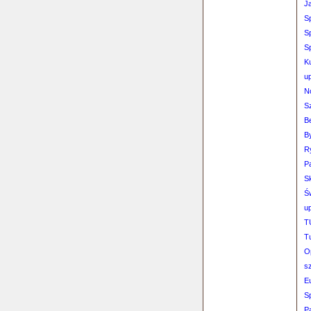
J
S
S
S
K
u
N
S
B
B
R
P
S
Ś
u
T
T
O
s
E
S
Pa