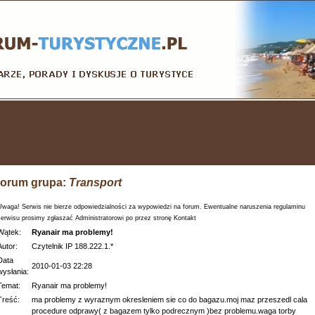
orum grupa:
Transport
Uwaga! Serwis nie bierze odpowiedzialności za wypowiedzi na forum. Ewentualne naruszenia regulaminu
serwisu prosimy zgłaszać Administratorowi po przez stronę Kontakt
Wątek:
Ryanair ma problemy!
Autor:
Czytelnik IP 188.222.1.*
Data
2010-01-03 22:28
wysłania:
Temat:
Ryanair ma problemy!
Treść:
ma problemy z wyraznym okresleniem sie co do bagazu.moj maz przeszedl cala
procedure odprawy( z bagazem tylko podrecznym )bez problemu.waga torby