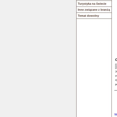
Turystyka na świecie
Inne związane z branżą
Temat dowolny
O
J
z
z
p
W