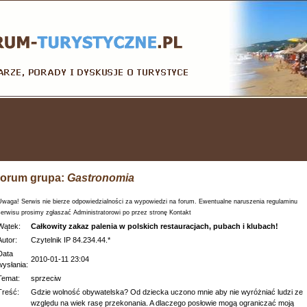
orum grupa:
Gastronomia
Uwaga! Serwis nie bierze odpowiedzialności za wypowiedzi na forum. Ewentualne naruszenia regulaminu
serwisu prosimy zgłaszać Administratorowi po przez stronę Kontakt
Wątek:
Całkowity zakaz palenia w polskich restauracjach, pubach i klubach!
Autor:
Czytelnik IP 84.234.44.*
Data
2010-01-11 23:04
wysłania:
Temat:
sprzeciw
Treść:
Gdzie wolność obywatelska? Od dziecka uczono mnie aby nie wyróżniać ludzi ze
względu na wiek rasę przekonania. A dlaczego posłowie mogą ograniczać moją