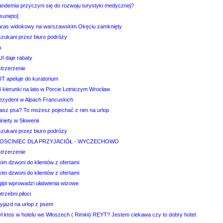
andemia przyczyni się do rozwoju turystyki medycznej?
sunięto]
aras widokowy na warszawskim Okęciu zamknięty
szukani przez biuro podróży
a
I daje rabaty
strzerzenie
IT apeluje do kuratorium
4 kierunki na lato w Porcie Lotniczym Wrocław
ezydent w Alpach Francuskich
asz psa? To możesz pojechać z nim na urlop
niety w Słowenii
szukani przez biuro podróży
OSCINIEC DLA PRZYJACIÓŁ - WYCZECHOWO
strzerzenie
im dzwoni do klientów z ofertami
im dzwoni do klientów z ofertami
gipt wprowadzi ułatwienia wizowe
trzebni piloci
yjazd na urlop z psem
ył ktos w hotelu we Włoszech ( Rimini) REYT? Jestem ciekawa czy to dobry hotel.