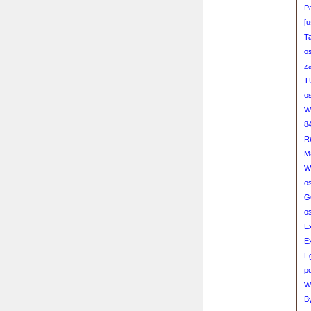
P
[u
T
o
z
TU
o
W
8
R
M
Wi
o
G
o
Ex
Ex
E
po
W
B