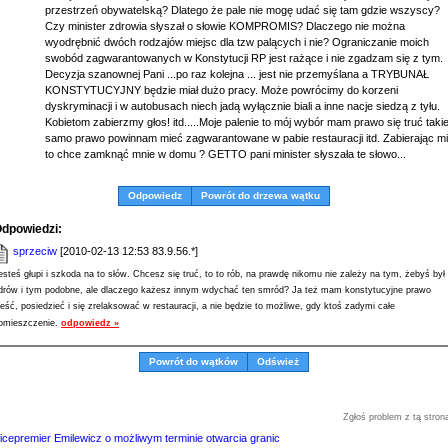
przestrzeń obywatelską? Dlatego że pale nie mogę udać się tam gdzie wszyscy?
Czy minister zdrowia słyszał o słowie KOMPROMIS? Dlaczego nie można
wyodrębnić dwóch rodzajów miejsc dla tzw palących i nie? Ograniczanie moich
swobód zagwarantowanych w Konstytucji RP jest rażące i nie zgadzam się z tym.
Decyzja szanownej Pani ...po raz kolejna ... jest nie przemyślana a TRYBUNAŁ
KONSTYTUCYJNY będzie miał dużo pracy. Może powrócimy do korzeni
dyskryminacji i w autobusach niech jadą wyłącznie biali a inne nacje siedzą z tyłu.
Kobietom zabierzmy głos! itd.....Moje palenie to mój wybór mam prawo się truć taki
samo prawo powinnam mieć zagwarantowane w pabie restauracji itd. Zabierając mi
to chce zamknąć mnie w domu ? GETTO pani minister słyszała te słowo...
Odpowiedz
Powrót do drzewa wątku
dpowiedzi:
sprzeciw
[2010-02-13 12:53 83.9.56.*]
esteś głupi i szkoda na to słów. Chcesz się truć, to to rób, na prawdę nikomu nie zależy na tym, żebyś był
drów i tym podobne, ale dlaczego każesz innym wdychać ten smród? Ja też mam konstytucyjne prawo
jeść, posiedzieć i się zrelaksować w restauracji, a nie będzie to możliwe, gdy ktoś zadymi całe
omieszczenie.
odpowiedz »
Powrót do wątków
Odśwież
Zgłoś problem z tą stron
icepremier Emilewicz o możliwym terminie otwarcia granic