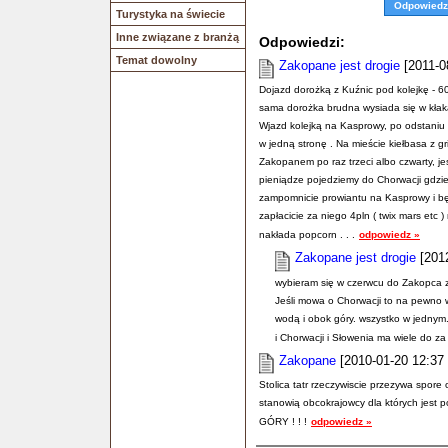
Odpowiedz
Turystyka na świecie
Inne związane z branżą
Odpowiedzi:
Temat dowolny
Zakopane jest drogie
[2011-0
Dojazd dorożką z Kuźnic pod kolejkę - 
sama dorożka brudna wysiada się w kłak
Wjazd kolejką na Kasprowy, po odstaniu
w jedną stronę . Na mieście kiełbasa z g
Zakopanem po raz trzeci albo czwarty, je
pieniądze pojedziemy do Chorwacji gd
zampomnicie prowiantu na Kasprowy i będ
zapłacicie za niego 4pln ( twix mars etc 
nakłada popcorn . . .
odpowiedz »
Zakopane jest drogie
[2012
wybieram się w czerwcu do Zakopca z o
Jeśli mowa o Chorwacji to na pewno 
wodą i obok góry. wszystko w jednym
i Chorwacji i Słowenia ma wiele do z
Zakopane
[2010-01-20 12:37 
Stolica tatr rzeczywiscie przezywa spore
stanowią obcokrajowcy dla których je
GÓRY ! ! !
odpowiedz »