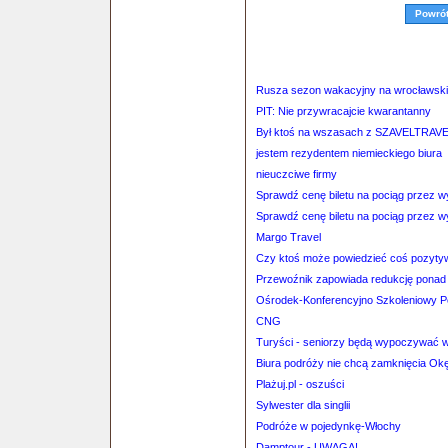
Powró
Rusza sezon wakacyjny na wrocławski
PIT: Nie przywracajcie kwarantanny
Był ktoś na wszasach z SZAVELTRAV
jestem rezydentem niemieckiego biura
nieuczciwe firmy
Sprawdź cenę biletu na pociąg przez 
Sprawdź cenę biletu na pociąg przez 
Margo Travel
Czy ktoś może powiedzieć coś pozyty
Przewoźnik zapowiada redukcję ponad 
Ośrodek-Konferencyjno Szkoleniowy P
CNG
Turyści - seniorzy będą wypoczywać w 
Biura podróży nie chcą zamknięcia Ok
Plażuj.pl - oszuści
Sylwester dla singlii
Podróże w pojedynkę-Włochy
Damptour - UWAGA!