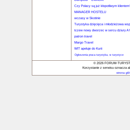
Czy Polacy są już kłopotliwym klientem
MANAGER HOSTELU
wczasy w Skotinie
Turystyka dzięcięca i młodzieżowa ws
tczew nowy dworzec w sercu dziury A W
patron travel
Margo Travel
WIT apeluje do Kurii
Ogłoszenia praca turystyka, w turystyce
© 2026 FORUM-TURYSTYC
Korzystanie z serwisu oznacza a
strona gł