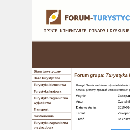
Biura turystyczne
Forum grupa:
Turystyka 
Baza turystyczna
Turystyka biznesowa
Uwaga! Serwis nie bierze odpowiedzialności
serwisu prosimy zgłaszać Administratorowi 
Turystyka krajowa
Wątek:
Zakopan
Turystyka zagraniczna
Autor:
Czytelni
wyjazdowa
Data wysłania:
2010-01
Transport
Temat:
Zakopane
Gastronomia
Treść:
Ile kosz
Turystyka zagraniczna
przyjazdowa