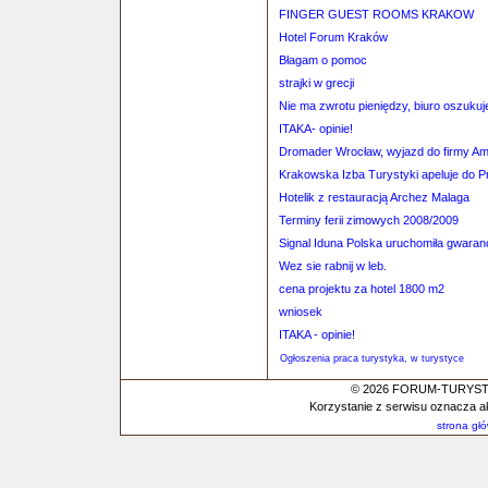
FINGER GUEST ROOMS KRAKOW
Hotel Forum Kraków
Błagam o pomoc
strajki w grecji
Nie ma zwrotu pieniędzy, biuro oszukuj
ITAKA- opinie!
Dromader Wrocław, wyjazd do firmy A
Krakowska Izba Turystyki apeluje do P
Hotelik z restauracją Archez Malaga
Terminy ferii zimowych 2008/2009
Signal Iduna Polska uruchomiła gwara
Wez sie rabnij w leb.
cena projektu za hotel 1800 m2
wniosek
ITAKA - opinie!
Ogłoszenia praca turystyka, w turystyce
© 2026 FORUM-TURYSTYC
Korzystanie z serwisu oznacza a
strona gł