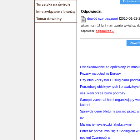
Odpowiedz
Turystyka na świecie
Odpowiedzi:
Inne związane z branżą
dowód czy paszport
[2010-01-29 2
Temat dowolny
witam mam 17 lat i mam zamiar wyjechac do i
odpowiedz
odpowiedz »
Powró
Odszkodowanie za opóźniony lot musi 
Pożary na południu Europy
Czy ktoś korzystał z usług biura p
Potrzebuję obiektywnych i prawdziwych 
oszukani przez biuro podróży
Sanepid zamknął hotel organizujący wes
kuchni
Sprawdź cenę biletu na pociąg przez 
cv
Marmaris- wycieczki fakultatywne
Enter Air porozumiał się z Boeingiem 
noclegi Czarnogóra