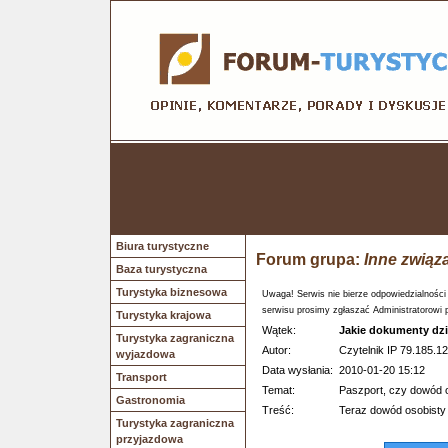
Biura turystyczne
Forum grupa:
Inne związ
Baza turystyczna
Turystyka biznesowa
Uwaga! Serwis nie bierze odpowiedzialności
serwisu prosimy zgłaszać Administratorowi 
Turystyka krajowa
Wątek:
Jakie dokumenty dz
Turystyka zagraniczna
Autor:
Czytelnik IP 79.185.12
wyjazdowa
Data wysłania:
2010-01-20 15:12
Transport
Temat:
Paszport, czy dowód o
Gastronomia
Treść:
Teraz dowód osobisty n
Turystyka zagraniczna
przyjazdowa