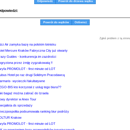
Odpowiedz
Powrót do drzewa wątku
dpowiedzi:
Powrót do wątków
Odśwież
Zgłoś problem z tą stron
izz Air zamyka bazę na polskim lotnisku
otel Mercure Kraków Fabryczna City już otwarty
razy Guides - konkurencja im zazdrości
ogryziona przez żmiję zygzakowatą !!
aryfa PROMOLOT - first minute od LOT
ubus Hotel po raz drugi Solidnym Pracodawcą
armaris- wycieczki fakultatywne
EGO-BIS kto korzystal z uslug tego biura??
aki bagaż można zabrać do Izraela
owy dyrektor w Anex Tour
pecjalista ds sprzedaży
zeczpospolita podsumowała ranking biur podróży
OLTUR Krakow
aryfa PROMOLOT - first minute od LOT
IK za powstaniem bazy przewodników turystycznych