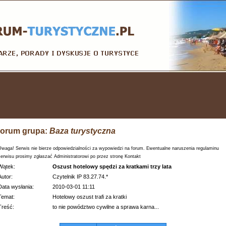
orum grupa:
Baza turystyczna
Uwaga! Serwis nie bierze odpowiedzialności za wypowiedzi na forum. Ewentualne naruszenia regulaminu
serwisu prosimy zgłaszać Administratorowi po przez stronę Kontakt
Wątek:
Oszust hotelowy spędzi za kratkami trzy lata
Autor:
Czytelnik IP 83.27.74.*
Data wysłania:
2010-03-01 11:11
Temat:
Hotelowy oszust trafi za kratki
Treść:
to nie powództwo cywilne a sprawa karna...