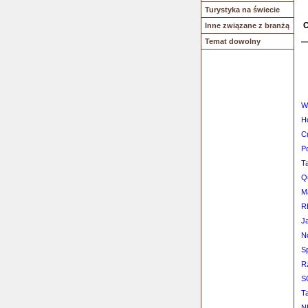
Turystyka na świecie
O
Inne związane z branżą
Temat dowolny
W
H
C
P
T
Q
M
R
J
N
S
R
S
T
N