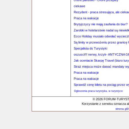
chore państwo - chore przepisy
ciekawe
Rezydent - praca stresująca, ale cieka
Praca na wakacje
Brytyjczycy nie mają zaufania do biur?
Zarobki w hotelarstwie nadal są niewiel
Ecco Holiday musiało odwołać wyciecz
Są limity w przewożeniu przez granicę
Specjalista ds Turystyki
oszusci!!! nerwy, krzyk- ANTYCZNA 
Jak oceniacie Skarpę Travel (biuro tu
Straż miejsca może dawać mandaty wy
Praca na wakacje
Praca na wakacje
Sprawdź cenę biletu na pociąg przez 
Ogłoszenia praca turystyka, w turystyce
© 2026 FORUM-TURYSTYC
Korzystanie z serwisu oznacza a
strona gł