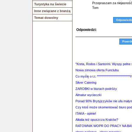
Przepraszam za niejasność
Turystyka na świecie
Tom
Inne związane z branżą
Temat dowolny
Odpowiedz
Odpowiedzi:
Powró
"Kreta, Rodos i Santorini. Wyspy pełn
Nowa zimowa oferta Funclubu
Co myślę o t.t. ****************************!!
Silver Catering
ZAROBKI w biurach podróży
Almatur wycieczki
Ponad 90% Brytyjczyków nie ufa mały
Czy ktoś może skomentować biuro po
ITAKA - opinie!
Alitalia też opuszcza Kraków?
RATOWNIK WOPR DO PRACY NA B