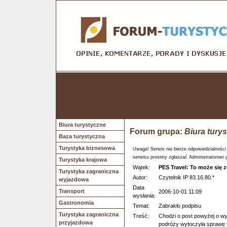
Biura turystyczne
Forum grupa:
Biura tury
Baza turystyczna
Turystyka biznesowa
Uwaga! Serwis nie bierze odpowiedzialności
serwisu prosimy zgłaszać Administratorowi 
Turystyka krajowa
Wątek:
PES Travel: To może się 
Turystyka zagraniczna
Autor:
Czytelnik IP 83.16.80.*
wyjazdowa
Data
Transport
2006-10-01 11:09
wysłania:
Gastronomia
Temat:
Zabrakło podpisu
Turystyka zagraniczna
Treść:
Chodzi o post powyżej o wyg
przyjazdowa
podróży wytoczyła sprawę t