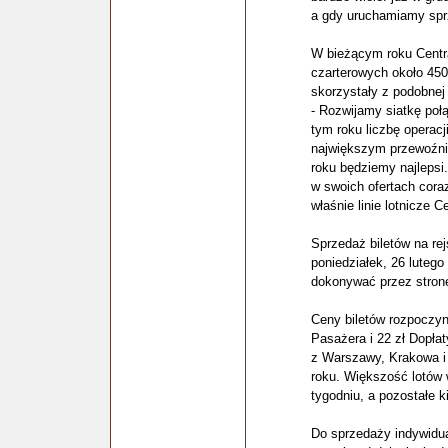
a gdy uruchamiamy sprz
W bieżącym roku Centr
czarterowych około 450
skorzystały z podobnej
- Rozwijamy siatkę poł
tym roku liczbę operac
największym przewoźni
roku będziemy najlepsi.
w swoich ofertach coraz
właśnie linie lotnicze C
Sprzedaż biletów na rej
poniedziałek, 26 luteg
dokonywać przez stronę
Ceny biletów rozpoczyna
Pasażera i 22 zł Dopła
z Warszawy, Krakowa i 
roku. Większość lotów
tygodniu, a pozostałe k
Do sprzedaży indywidua