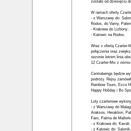
zostało od dziesięciu d
W ramach oferty Czarte
- z Warszawy do: Saloni
Rodos, do Varny, Palerm
- Krakowa do Lizbony;
- Katowic na Rodos.
Wraz z ofertą Czarter-
połączenia oraz zwięks
sezonie letnim linia ob
12 Czarter-Mix z ośmiu 
Centralwings będzie wy
podróży. Rejsy zamówiły
Rainbow Tours, Ecco Ho
Happy Holiday i Bo Spo
Loty czarterowe wykon
- z Warszawy do Malagi,
Araksos, Heraklion, Pa
Faro, Palma de Mallorka
- z Krakowa do: Kavali,
- z Katowic do: Saloni