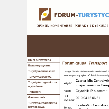
Biura turystyczne
Forum grupa:
Transport
Baza turystyczna
Turystyka biznesowa
Uwaga! Serwis nie bierze odpowiedzialności
serwisu prosimy zgłaszać Administratorowi 
Turystyka krajowa
Czarter-Mix Centralwi
Turystyka zagraniczna
Wątek:
miejscowości w Euro
wyjazdowa
Czytelnik IP automat.*
Autor:
Transport
Data
Gastronomia
2010-04-15 06:51
wysłania:
Turystyka zagraniczna
Czarter-Mix Centralwin
przyjazdowa
Temat: