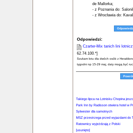
de Mallorka;
- z Poznania do: Salon
- z Wrocławia do: Kaval
Odpowiedz
Odpowiedzi:
Czarter-Mix tanich lini lotni
62.74.100.*]
Szukam lotu dla dwóch osób z Heraklion
tygodni np 15-29 maj, daty mogą być ru
Powró
Takiego lipca na Lotnisku Chopina jeszc
Park Inn by Radisson otwiera hotel w 
Sylwester dla samotnych
MSZ przestrzega przed wyjazdami do Ta
Ratownicy wyjeżdzają z Polski
[usunięto]