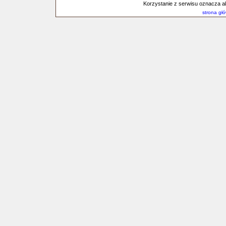
Korzystanie z serwisu oznacza a
strona gł