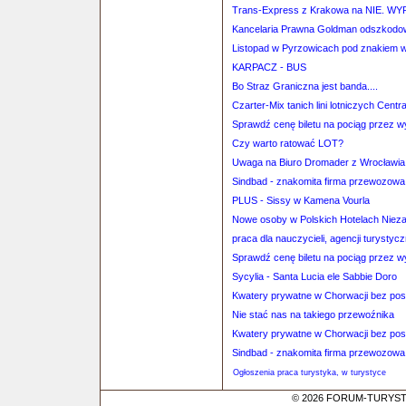
Trans-Express z Krakowa na NIE. W
Kancelaria Prawna Goldman odszkodo
Listopad w Pyrzowicach pod znakiem 
KARPACZ - BUS
Bo Straz Graniczna jest banda....
Czarter-Mix tanich lini lotniczych Centr
Sprawdź cenę biletu na pociąg przez 
Czy warto ratować LOT?
Uwaga na Biuro Dromader z Wrocławia
Sindbad - znakomita firma przewozowa
PLUS - Sissy w Kamena Vourla
Nowe osoby w Polskich Hotelach Niez
praca dla nauczycieli, agencji turystyc
Sprawdź cenę biletu na pociąg przez 
Sycylia - Santa Lucia ele Sabbie Doro
Kwatery prywatne w Chorwacji bez po
Nie stać nas na takiego przewoźnika
Kwatery prywatne w Chorwacji bez po
Sindbad - znakomita firma przewozowa
Ogłoszenia praca turystyka, w turystyce
© 2026 FORUM-TURYSTYC