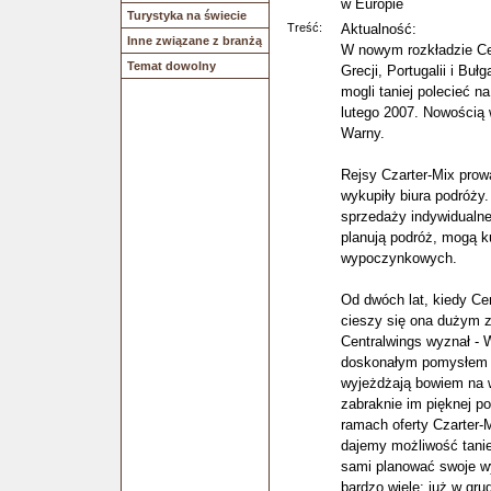
w Europie
Turystyka na świecie
Treść:
Aktualność:
Inne związane z branżą
W nowym rozkładzie Cen
Temat dowolny
Grecji, Portugalii i Bułg
mogli taniej polecieć n
lutego 2007. Nowością 
Warny.
Rejsy Czarter-Mix prow
wykupiły biura podróży
sprzedaży indywidualnej
planują podróż, mogą ku
wypoczynkowych.
Od dwóch lat, kiedy Cen
cieszy się ona dużym z
Centralwings wyznał - 
doskonałym pomysłem n
wyjeżdżają bowiem na w
zabraknie im pięknej po
ramach oferty Czarter-
dajemy możliwość tanie
sami planować swoje wy
bardzo wiele: już w gru