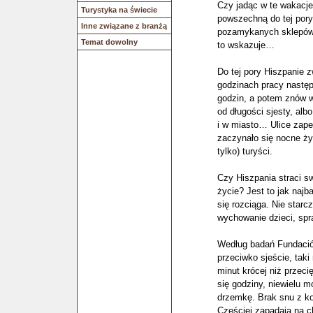
Czy jadąc w te wakacje
Turystyka na świecie
powszechną do tej pory
Inne związane z branżą
pozamykanych sklepów
Temat dowolny
to wskazuje…
Do tej pory Hiszpanie z
godzinach pracy następo
godzin, a potem znów w
od długości sjesty, alb
i w miasto… Ulice zape
zaczynało się nocne życ
tylko) turyści.
Czy Hiszpania straci sw
życie? Jest to jak najb
się rozciąga. Nie star
wychowanie dzieci, spr
Według badań Fundación
przeciwko sjeście, taki
minut krócej niż przeci
się godziny, niewielu 
drzemkę. Brak snu z ko
Częściej zapadają na 