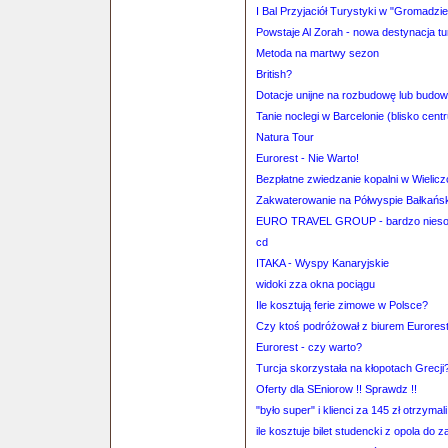
I Bal Przyjaciół Turystyki w "Gromadzie
Powstaje Al Zorah - nowa destynacja t
Metoda na martwy sezon
British?
Dotacje unijne na rozbudowę lub budow
Tanie noclegi w Barcelonie (blisko cent
Natura Tour
Eurorest - Nie Warto!
Bezpłatne zwiedzanie kopalni w Wielic
Zakwaterowanie na Półwyspie Bałkański
EURO TRAVEL GROUP - bardzo niesol
cd
ITAKA - Wyspy Kanaryjskie
widoki zza okna pociągu
Ile kosztują ferie zimowe w Polsce?
Czy ktoś podróżował z biurem Eurores
Eurorest - czy warto?
Turcja skorzystała na kłopotach Grecji
Oferty dla SEniorow !! Sprawdz !!
"było super" i klienci za 145 zł otrzyma
ile kosztuje bilet studencki z opola do