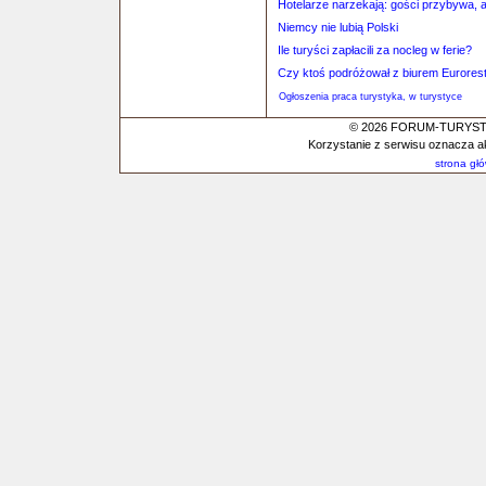
Hotelarze narzekają: gości przybywa, 
Niemcy nie lubią Polski
Ile turyści zapłacili za nocleg w ferie?
Czy ktoś podróżował z biurem Eurores
Ogłoszenia praca turystyka, w turystyce
© 2026 FORUM-TURYSTYC
Korzystanie z serwisu oznacza a
strona gł