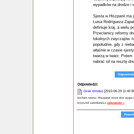
wypadków na drodze i w
Sjesta w Hiszpanii ma 
Luisa Rodrígueza Zapate
definiuje kraj, a wielu 
Przeciwnicy reformy dni
lokalnych zwyczajów. I
popołudnie, gdy z nieba
właśnie w czasie sjesty
twarzą w twarz. Potem 
nabrać sił na resztę d
Odpowiedz
Odpowiedzi:
(brak tematu)
[2010-06-29 11:40 80
kocham siesta i Hiszpanie moze dzis wygra 
krzysztof zarenkiewicz
odpowiedz »
Powró