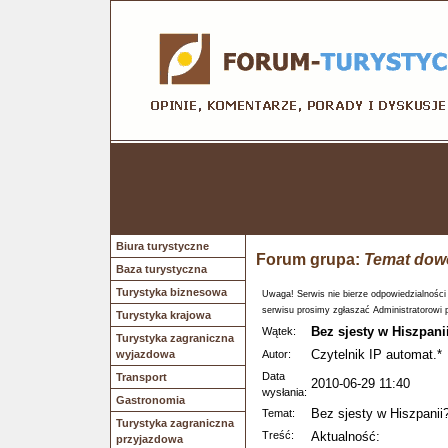
Biura turystyczne
Forum grupa:
Temat dow
Baza turystyczna
Turystyka biznesowa
Uwaga! Serwis nie bierze odpowiedzialności
serwisu prosimy zgłaszać Administratorowi 
Turystyka krajowa
Bez sjesty w Hiszpani
Wątek:
Turystyka zagraniczna
Czytelnik IP automat.*
wyjazdowa
Autor:
Data
Transport
2010-06-29 11:40
wysłania:
Gastronomia
Bez sjesty w Hiszpanii
Temat:
Turystyka zagraniczna
Treść:
Aktualność:
przyjazdowa