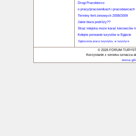
Drogi Pracobiorco
o pracy/pracownikach i pracodawcach
Terminy ferii zimowych 2008/2009
Jakie biura podróży??
Straż miejska może karać kierowców 
Kolejne porwanie turystów w Egipcie
Ogłoszenia praca turystyka, w turystyce
© 2026 FORUM-TURYSTYC
Korzystanie z serwisu oznacza a
strona gł