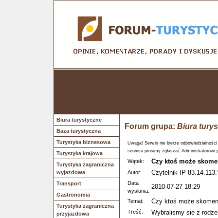
Biura turystyczne
Forum grupa:
Biura tury
Baza turystyczna
Turystyka biznesowa
Uwaga! Serwis nie bierze odpowiedzialności
serwisu prosimy zgłaszać Administratorowi 
Turystyka krajowa
Czy ktoś może skome
Wątek:
Turystyka zagraniczna
Czytelnik IP 83.14.113.
wyjazdowa
Autor:
Data
Transport
2010-07-27 18:29
wysłania:
Gastronomia
Czy ktoś może skoment
Temat:
Turystyka zagraniczna
Treść:
Wybralismy sie z rodz
przyjazdowa