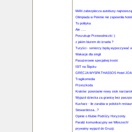
MAN zabezpiecza autobusy najnowszą
Olimpiada w Pekinie nie zapewniła hot
To polityka
Ale ......
Poszukuje Przewodniczki :)
z jakim biurem do izraela ?
Turyści - seniorzy będą wypoczywać w 
Wakacje dla singli
Pasażerowie specjalnej troski
ISIT na Śląsku
GRECJA WYSPA THASSOS Hotel JOA
Tragikomedia
Przeszkoda
Kraków: powstanie nowy stok narciarsk
Wyjazd dziecka za granicę bez paszpo
Kucharz - ile zarabia w polskich restau
Stewardessa...?
Opinie o Klubie Podróży Horyzonty
Paraliż komunikacyjny we Włoszech!
prywatny wyjazd do Gruzji.