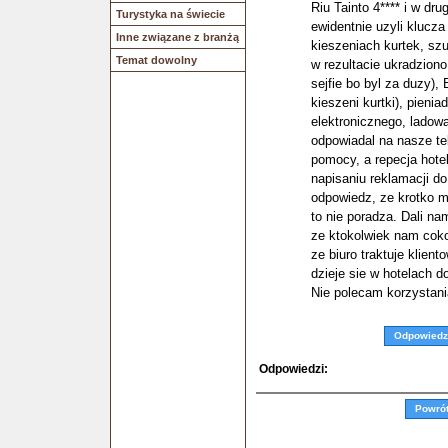
Riu Tainto 4**** i w dr
Turystyka na świecie
ewidentnie uzyli klucz
Inne związane z branżą
kieszeniach kurtek, sz
Temat dowolny
w rezultacie ukradziono
sejfie bo byl za duzy)
kieszeni kurtki), pienia
elektronicznego, ladowa
odpowiadal na nasze te
pomocy, a repecja hote
napisaniu reklamacji d
odpowiedz, ze krotko m
to nie poradza. Dali n
ze ktokolwiek nam coko
ze biuro traktuje klient
dzieje sie w hotelach d
Nie polecam korzystani
Odpowiedz
Odpowiedzi:
Powró