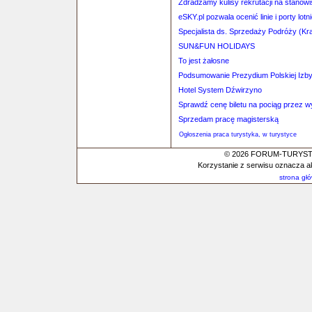
Zdradzamy kulisy rekrutacji na stanow
eSKY.pl pozwala ocenić linie i porty lotn
Specjalista ds. Sprzedaży Podróży (K
SUN&FUN HOLIDAYS
To jest żałosne
Podsumowanie Prezydium Polskiej Izby
Hotel System Dźwirzyno
Sprawdź cenę biletu na pociąg przez 
Sprzedam pracę magisterską
Ogłoszenia praca turystyka, w turystyce
© 2026 FORUM-TURYSTYC
Korzystanie z serwisu oznacza a
strona gł