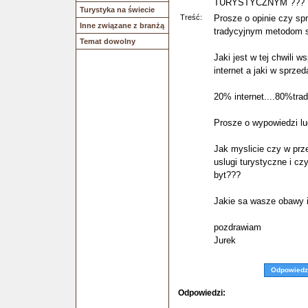
TURYSTYCZNYM ???
Turystyka na świecie
Treść:
Prosze o opinie czy sp
Inne związane z branżą
tradycyjnym metodom 
Temat dowolny
Jaki jest w tej chwili 
internet a jaki w sprze
20% internet....80%tra
Prosze o wypowiedzi l
Jak myslicie czy w prze
uslugi turystyczne i c
byt???
Jakie sa wasze obawy i
pozdrawiam
Jurek
Odpowiedz
Odpowiedzi: