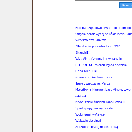
Powró
Europa częściowo otwarta dla ruchu lo
Okęcie coraz wyżej na liście lotnisk o
Wrocław czy Kraków
Alfa Star to porządne biuro ???
Skandal!!!
Wizz Air spóźniony i odwołany lot
B T TOP St. Petersburg co sądzicie?
Cena biletu PKP
wakacje z Rainbow Tours
Tanie zwiedzanie: Paryż
Malediwy z Niemiec, Last Minute, wylot 
aaaaaa
Nowe szlaki śladami Jana Pawła II
Spada popyt na wycieczki
Wolontariat w Afryce!!!
Wakacje dla singli
Sprzedam pracę magisterską