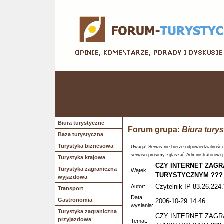
Biura turystyczne
Forum grupa:
Biura tury
Baza turystyczna
Turystyka biznesowa
Uwaga! Serwis nie bierze odpowiedzialności
serwisu prosimy zgłaszać Administratorowi 
Turystyka krajowa
CZY INTERNET ZAG
Turystyka zagraniczna
Wątek:
TURYSTYCZNYM ???
wyjazdowa
Czytelnik IP 83.26.224.
Autor:
Transport
Data
Gastronomia
2006-10-29 14:46
wysłania:
Turystyka zagraniczna
CZY INTERNET ZAG
przyjazdowa
Temat: