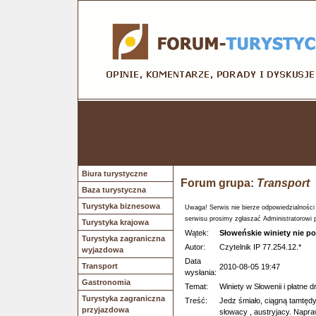
Biura turystyczne
Forum grupa:
Transport
Baza turystyczna
Turystyka biznesowa
Uwaga! Serwis nie bierze odpowiedzialności
serwisu prosimy zgłaszać Administratorowi 
Turystyka krajowa
Wątek:
Słoweńskie winiety nie po
Turystyka zagraniczna
Autor:
Czytelnik IP 77.254.12.*
wyjazdowa
Data
Transport
2010-08-05 19:47
wysłania:
Gastronomia
Temat:
Winiety w Słowenii i płatne d
Turystyka zagraniczna
Treść:
Jedz śmiało, ciągną tamtędy 
przyjazdowa
słowacy , austryjacy. Napra