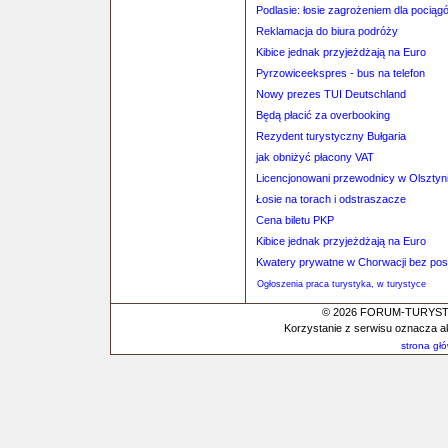
Podlasie: łosie zagrożeniem dla pociąg
Reklamacja do biura podróży
Kibice jednak przyjeżdżają na Euro
Pyrzowiceekspres - bus na telefon
Nowy prezes TUI Deutschland
Będą płacić za overbooking
Rezydent turystyczny Bułgaria
jak obniżyć płacony VAT
Licencjonowani przewodnicy w Olsztyn
Łosie na torach i odstraszacze
Cena biletu PKP
Kibice jednak przyjeżdżają na Euro
Kwatery prywatne w Chorwacji bez po
Ogłoszenia praca turystyka, w turystyce
© 2026 FORUM-TURYSTYC
Korzystanie z serwisu oznacza a
strona gł