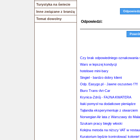
Turystyka na świecie
Odpowiedz
Inne związane z branżą
Temat dowolny
Odpowiedzi:
Powró
Czy brak odpowiedniego oznakowania s
Wars w lepszej kondycji
hotelowe mini-bary
Singiel - bardzo dobry klient
Odp. Easygo.pl - Jawne oszustwo !?!!
Biuro Trans-Art-Car
Krynica-Zdrój - FAJNA KWATERA
Itaki pomysł na dodatkowe pieniądze
Tajlandia eksperymentuje z otwarciem
Norwegian Air lata z Warszawy do Malagi
Szukam pracy biegły włoski
Kolejna metoda na niższy VAT w restaura
Kuratorium będzie kontrolować kolonie!