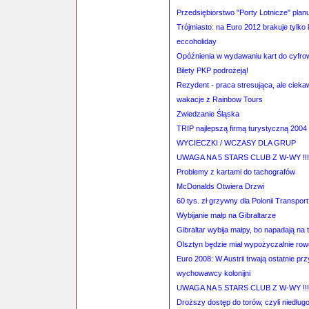
Przedsiębiorstwo "Porty Lotnicze" plan
Trójmiasto: na Euro 2012 brakuje tylko
eccoholiday
Opóźnienia w wydawaniu kart do cyfro
Bilety PKP podrożeją!
Rezydent - praca stresująca, ale cieka
wakacje z Rainbow Tours
Zwiedzanie Śląska
TRIP najlepszą firmą turystyczną 2004
WYCIECZKI / WCZASY DLA GRUP
UWAGA NA 5 STARS CLUB Z W-WY !!!!!!!
Problemy z kartami do tachografów
McDonalds Otwiera Drzwi
60 tys. zł grzywny dla Polonii Transpor
Wybijanie małp na Gibraltarze
Gibraltar wybija małpy, bo napadają na 
Olsztyn będzie miał wypożyczalnie ro
Euro 2008: W Austrii trwają ostatnie pr
wychowawcy kolonijni
UWAGA NA 5 STARS CLUB Z W-WY !!!!!!!
Droższy dostęp do torów, czyli niedług