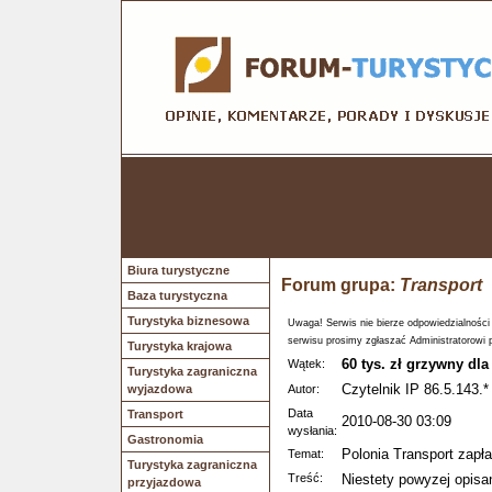
Biura turystyczne
Forum grupa:
Transport
Baza turystyczna
Turystyka biznesowa
Uwaga! Serwis nie bierze odpowiedzialności
serwisu prosimy zgłaszać Administratorowi 
Turystyka krajowa
60 tys. zł grzywny dla
Wątek:
Turystyka zagraniczna
Czytelnik IP 86.5.143.*
wyjazdowa
Autor:
Data
Transport
2010-08-30 03:09
wysłania:
Gastronomia
Polonia Transport zapła
Temat:
Turystyka zagraniczna
Treść:
Niestety powyzej opisan
przyjazdowa