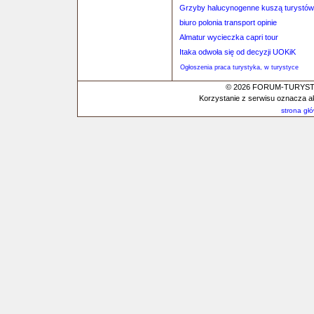
Grzyby halucynogenne kuszą turystó
biuro polonia transport opinie
Almatur wycieczka capri tour
Itaka odwoła się od decyzji UOKiK
Ogłoszenia praca turystyka, w turystyce
© 2026 FORUM-TURYSTYC
Korzystanie z serwisu oznacza a
strona gł