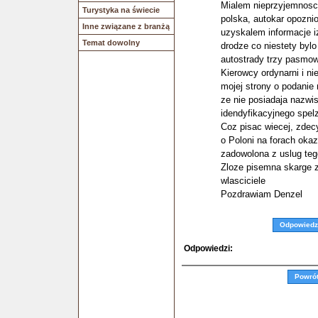
Mialem nieprzyjemnosc 
Turystyka na świecie
polska, autokar opozni
Inne związane z branżą
uzyskalem informacje 
Temat dowolny
drodze co niestety bylo
autostrady trzy pasmowe
Kierowcy ordynarni i ni
mojej strony o podanie 
ze nie posiadaja nazwis
idendyfikacyjnego spelz
Coz pisac wiecej, zdec
o Poloni na forach oka
zadowolona z uslug teg
Zloze pisemna skarge 
wlasciciele
Pozdrawiam Denzel
Odpowiedz
Odpowiedzi:
Powró