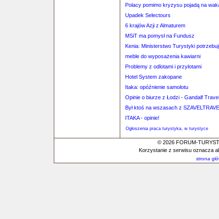
Polacy pomimo kryzysu pojadą na wak
Upadek Selectours
6 krajów Azji z Almaturem
MSiT ma pomysł na Fundusz
Kenia: Ministerstwo Turystyki potrzeb
meble do wyposażenia kawiarni
Problemy z odlotami i przylotami
Hotel System zakopane
Itaka: opóźnienie samolotu
Opinie o biurze z Łodzi - Gandalf Trave
Był ktoś na wszasach z SZAVELTRAV
ITAKA - opinie!
Ogłoszenia praca turystyka, w turystyce
© 2026 FORUM-TURYSTYC
Korzystanie z serwisu oznacza a
strona gł