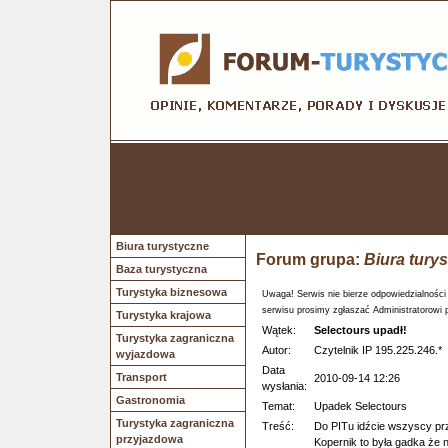
Biura turystyczne
Forum grupa:
Biura tury
Baza turystyczna
Turystyka biznesowa
Uwaga! Serwis nie bierze odpowiedzialności
serwisu prosimy zgłaszać Administratorowi 
Turystyka krajowa
Wątek:
Selectours upadł!
Turystyka zagraniczna
Autor:
Czytelnik IP 195.225.246.*
wyjazdowa
Data
Transport
2010-09-14 12:26
wysłania:
Gastronomia
Temat:
Upadek Selectours
Turystyka zagraniczna
Treść:
Do PITu idźcie wszyscy prz
przyjazdowa
Kopernik to była gadka że n