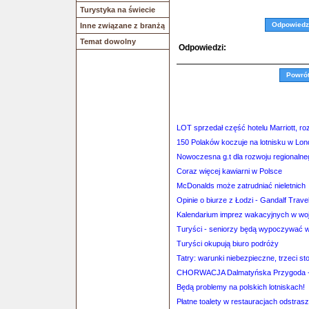
Turystyka na świecie
Odpowiedz
Inne związane z branżą
Temat dowolny
Odpowiedzi:
Powró
LOT sprzedał część hotelu Marriott, r
150 Polaków koczuje na lotnisku w Lon
Nowoczesna g.t dla rozwoju regionalne
Coraz więcej kawiarni w Polsce
McDonalds może zatrudniać nieletnich
Opinie o biurze z Łodzi - Gandalf Trave
Kalendarium imprez wakacyjnych w w
Turyści - seniorzy będą wypoczywać w 
Turyści okupują biuro podróży
Tatry: warunki niebezpieczne, trzeci s
CHORWACJA Dalmatyńska Przygod
Będą problemy na polskich lotniskach!
Płatne toalety w restauracjach odstrasz