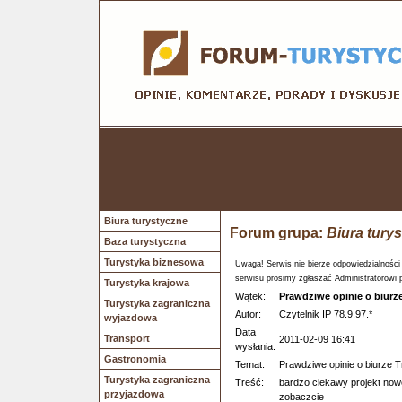
Biura turystyczne
Forum grupa:
Biura tury
Baza turystyczna
Turystyka biznesowa
Uwaga! Serwis nie bierze odpowiedzialności
serwisu prosimy zgłaszać Administratorowi 
Turystyka krajowa
Wątek:
Prawdziwe opinie o biurze
Turystyka zagraniczna
Autor:
Czytelnik IP 78.9.97.*
wyjazdowa
Data
Transport
2011-02-09 16:41
wysłania:
Gastronomia
Temat:
Prawdziwe opinie o biurze T
Turystyka zagraniczna
Treść:
bardzo ciekawy projekt no
przyjazdowa
zobaczcie