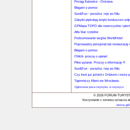
Pociąg Katowice - Ostrawa
Błagam o pomoc
Sun&Fun - porażka -rejs po Nilu
Zabytki pięknieją dzięki funduszom uni
GPMapa TOPO dla rowerzystów i piec
Alfa Star rzetelne
Podsumowanie targów WorldHotel
Poprowadzę pensjonat lub restaurację
Błagam o pomoc
ITAKA- proszę o opinie!
Pilne pytanie. Proszę o informację !!!
Sun&Fun - porażka -rejs po Nilu
Czy ktoś już jeździł z Orbisem i może po
Tajemniczy Klient we Wrocławiu
Ogłoszenia praca turystyka, w turystyce
© 2026 FORUM-TURYSTYC
Korzystanie z serwisu oznacza a
strona gł