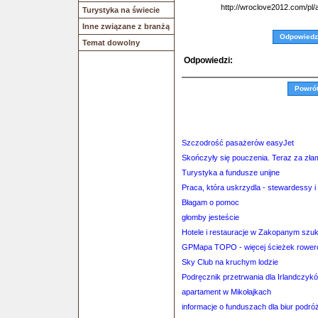
http://wroclove2012.com/p
Turystyka na świecie
Inne związane z branżą
Odpowiedz
Temat dowolny
Odpowiedzi:
Powró
Szczodrość pasażerów easyJet
Skończyły się pouczenia. Teraz za zła
Turystyka a fundusze unijne
Praca, która uskrzydla - stewardessy 
Błagam o pomoc
głomby jesteście
Hotele i restauracje w Zakopanym szu
GPMapa TOPO - więcej ścieżek rowero
Sky Club na kruchym lodzie
Podręcznik przetrwania dla Irlandczy
apartament w Mikołajkach
informacje o funduszach dla biur podró