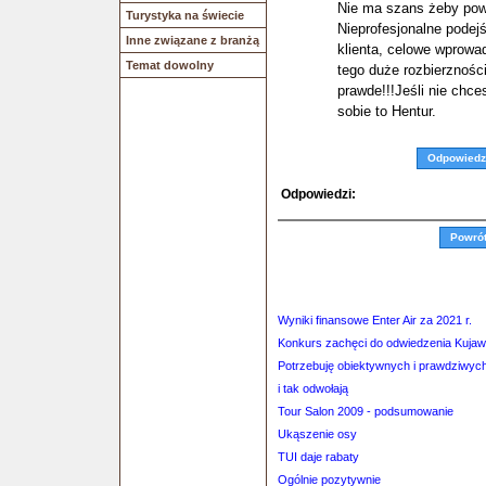
Nie ma szans żeby powi
Turystyka na świecie
Nieprofesjonalne podejś
Inne związane z branżą
klienta, celowe wprowa
Temat dowolny
tego duże rozbierzności
prawde!!!Jeśli nie chce
sobie to Hentur.
Odpowiedz
Odpowiedzi:
Powró
Wyniki finansowe Enter Air za 2021 r.
Konkurs zachęci do odwiedzenia Kuja
Potrzebuję obiektywnych i prawdziwych 
i tak odwołają
Tour Salon 2009 - podsumowanie
Ukąszenie osy
TUI daje rabaty
Ogólnie pozytywnie