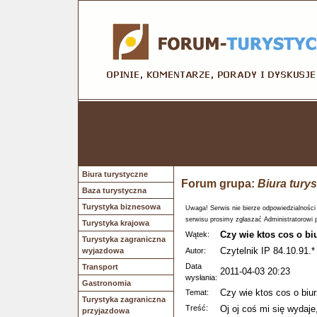
Biura turystyczne
Forum grupa:
Biura tury
Baza turystyczna
Turystyka biznesowa
Uwaga! Serwis nie bierze odpowiedzialności
serwisu prosimy zgłaszać Administratorowi 
Turystyka krajowa
Czy wie ktos cos o bi
Wątek:
Turystyka zagraniczna
Czytelnik IP 84.10.91.*
wyjazdowa
Autor:
Data
Transport
2011-04-03 20:23
wysłania:
Gastronomia
Czy wie ktos cos o biur
Temat:
Turystyka zagraniczna
Treść:
Oj oj coś mi się wydaje
przyjazdowa