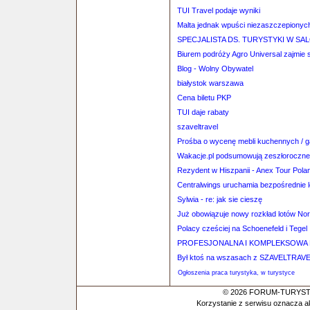
TUI Travel podaje wyniki
Malta jednak wpuści niezaszczepionyc
SPECJALISTA DS. TURYSTYKI W S
Biurem podróży Agro Universal zajmie s
Blog - Wolny Obywatel
białystok warszawa
Cena biletu PKP
TUI daje rabaty
szaveltravel
Prośba o wycenę mebli kuchennych / 
Wakacje.pl podsumowują zeszłoroczne
Rezydent w Hiszpanii - Anex Tour Pola
Centralwings uruchamia bezpośrednie l
Sylwia - re: jak sie cieszę
Już obowiązuje nowy rozkład lotów No
Polacy cześciej na Schoenefeld i Tegel
PROFESJONALNA I KOMPLEKSOWA 
Był ktoś na wszasach z SZAVELTRAV
Ogłoszenia praca turystyka, w turystyce
© 2026 FORUM-TURYSTYC
Korzystanie z serwisu oznacza a