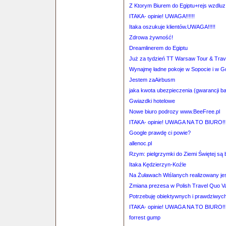
Z Ktorym Biurem do Egiptu+rejs wzdluz
ITAKA- opinie! UWAGA!!!!!!
Itaka oszukuje klientów.UWAGA!!!!!
Zdrowa żywność!
Dreamlinerem do Egiptu
Już za tydzień TT Warsaw Tour & Trav
Wynajmę ładne pokoje w Sopocie i w 
Jestem zaAirbusm
jaka kwota ubezpieczenia (gwarancji b
Gwiazdki hotelowe
Nowe biuro podrozy www.BeeFree.pl
ITAKA- opinie! UWAGA NA TO BIURO!!!
Google prawdę ci powie?
allenoc.pl
Rzym: pielgrzymki do Ziemi Świętej są
Itaka Kędzierzyn-Koźle
Na Żuławach Wiślanych realizowany je
Zmiana prezesa w Polish Travel Quo V
Potrzebuję obiektywnych i prawdziwych 
ITAKA- opinie! UWAGA NA TO BIURO!!!!!!
forrest gump