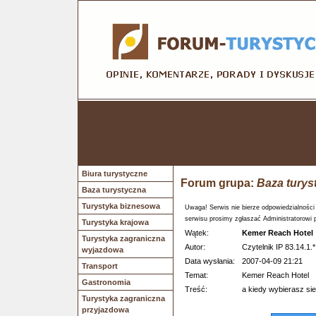
Biura turystyczne
Forum grupa:
Baza turys
Baza turystyczna
Turystyka biznesowa
Uwaga! Serwis nie bierze odpowiedzialności
serwisu prosimy zgłaszać Administratorowi 
Turystyka krajowa
Wątek:
Kemer Reach Hotel
Turystyka zagraniczna
Autor:
Czytelnik IP 83.14.1.*
wyjazdowa
Data wysłania:
2007-04-09 21:21
Transport
Temat:
Kemer Reach Hotel
Gastronomia
Treść:
a kiedy wybierasz sie
Turystyka zagraniczna
przyjazdowa