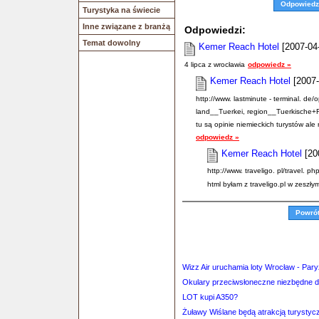
Odpowiedz
Turystyka na świecie
Inne związane z branżą
Odpowiedzi:
Temat dowolny
Kemer Reach Hotel
[2007-04-
4 lipca z wrocławia
odpowiedz »
Kemer Reach Hotel
[2007-
http://www. lastminute - terminal. d
land__Tuerkei, region__Tuerkische+
tu są opinie niemieckich turystów ale
odpowiedz »
Kemer Reach Hotel
[20
http://www. traveligo. pl/travel. 
html byłam z traveligo.pl w zeszł
Powró
Wizz Air uruchamia loty Wrocław - Pary
Okulary przeciwsłoneczne niezbędne d
LOT kupi A350?
Żuławy Wiślane będą atrakcją turystyc