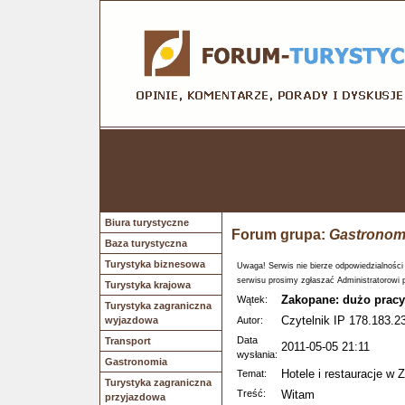
Biura turystyczne
Forum grupa:
Gastronom
Baza turystyczna
Turystyka biznesowa
Uwaga! Serwis nie bierze odpowiedzialności
serwisu prosimy zgłaszać Administratorowi 
Turystyka krajowa
Zakopane: dużo pracy
Wątek:
Turystyka zagraniczna
Czytelnik IP 178.183.2
wyjazdowa
Autor:
Data
Transport
2011-05-05 21:11
wysłania:
Gastronomia
Hotele i restauracje 
Temat:
Turystyka zagraniczna
Treść:
Witam
przyjazdowa