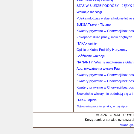
STAŻ W BIURZE PODRÓŻY - JĘZYK 
Wakacje dla singli
Polska młodzież wybiera kolonie letnie 
BUKSA Travel - Tiziano
Kwatery prywatne w Chorwacji bez po
Zakopane: dużo pracy, mało chętnych
ITAKA - opinie!
Opinie o Klubie Podróży Horyzonty
Spóźnione wakacje
NA NARTY /Włochy autokarem z Gdań
App. prywatne na wyspie Pag
Kwatery prywatne w Chorwacji bez po
Kwatery prywatne w Chorwacji bez po
Kwatery prywatne w Chorwacji bez po
Słoweńskie winiety nie podobają się ani
ITAKA - opinie!
Ogłoszenia praca turystyka, w turystyce
© 2026 FORUM-TURYSTYC
Korzystanie z serwisu oznacza a
strona gł