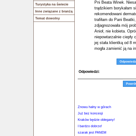
Pni Beata Winek. Nies
Turystyka na świecie
trądzikiem borykałam si
Inne związane z branżą
rekomendowani dermatol
Temat dowolny
trafiłam do Pani Beatki,
zdjagnozowała mój prob
Anioł, nie kobieta. Opr
niepowtarzalnie ciepły 
jej stała klientką od 8
mogła zamienić ją na 
Odpowiedz
Odpowiedzi:
Powró
Znowu halny w górach
Już bez koncesji
Kraków będzie oblegany!
I bardzo dobrze!
szarak jest PANEM