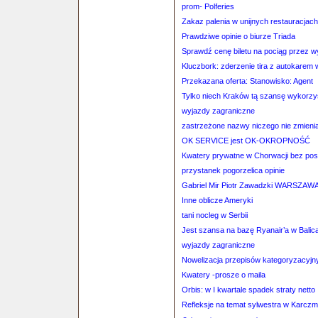
prom- Polferies
Zakaz palenia w unijnych restauracjach
Prawdziwe opinie o biurze Triada
Sprawdź cenę biletu na pociąg przez 
Kluczbork: zderzenie tira z autokarem
Przekazana oferta: Stanowisko: Agent
Tylko niech Kraków tą szansę wykorzy
wyjazdy zagraniczne
zastrzeżone nazwy niczego nie zmienią
OK SERVICE jest OK-OKROPNOŚĆ
Kwatery prywatne w Chorwacji bez po
przystanek pogorzelica opinie
Gabriel Mir Piotr Zawadzki WARSZAWA-
Inne oblicze Ameryki
tani nocleg w Serbii
Jest szansa na bazę Ryanair’a w Balic
wyjazdy zagraniczne
Nowelizacja przepisów kategoryzacyjn
Kwatery -prosze o maila
Orbis: w I kwartale spadek straty netto
Refleksje na temat sylwestra w Karczm