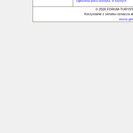
Ogłoszenia praca turystyka, w turystyce
© 2026 FORUM-TURYSTYC
Korzystanie z serwisu oznacza a
strona gł