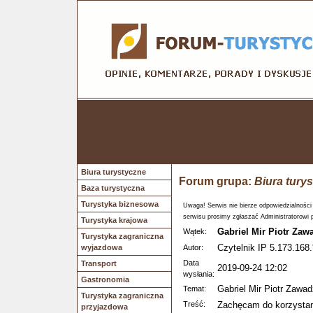
Biura turystyczne
Forum grupa:
Biura tury
Baza turystyczna
Turystyka biznesowa
Uwaga! Serwis nie bierze odpowiedzialności
serwisu prosimy zgłaszać Administratorowi 
Turystyka krajowa
Gabriel Mir Piotr Za
Wątek:
Turystyka zagraniczna
Czytelnik IP 5.173.168.
wyjazdowa
Autor:
Data
Transport
2019-09-24 12:02
wysłania:
Gastronomia
Gabriel Mir Piotr Zaw
Temat:
Turystyka zagraniczna
Treść:
Zachęcam do korzystan
przyjazdowa