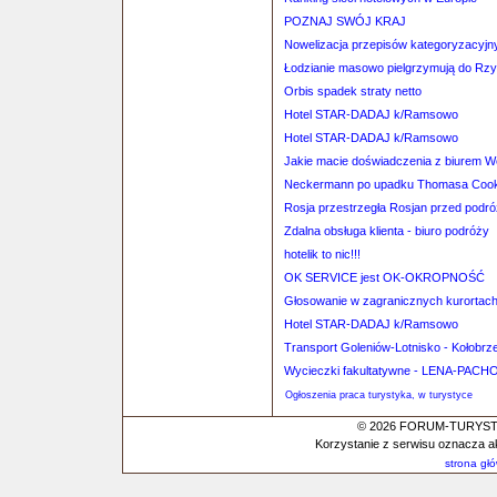
POZNAJ SWÓJ KRAJ
Nowelizacja przepisów kategoryzacyjn
Łodzianie masowo pielgrzymują do Rz
Orbis spadek straty netto
Hotel STAR-DADAJ k/Ramsowo
Hotel STAR-DADAJ k/Ramsowo
Jakie macie doświadczenia z biurem 
Neckermann po upadku Thomasa Coo
Rosja przestrzegła Rosjan przed podró
Zdalna obsługa klienta - biuro podróży
hotelik to nic!!!
OK SERVICE jest OK-OKROPNOŚĆ
Głosowanie w zagranicznych kurortac
Hotel STAR-DADAJ k/Ramsowo
Transport Goleniów-Lotnisko - Kołobrz
Wycieczki fakultatywne - LENA-PACH
Ogłoszenia praca turystyka, w turystyce
© 2026 FORUM-TURYSTYC
Korzystanie z serwisu oznacza a
strona gł