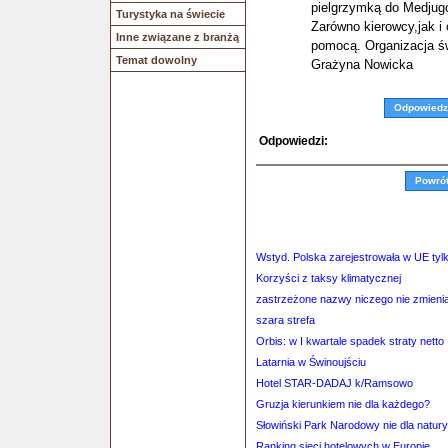
pielgrzymką do Medjugo
Turystyka na świecie
Zarówno kierowcy,jak i 
Inne związane z branżą
pomocą. Organizacja św
Temat dowolny
Grażyna Nowicka
Odpowiedz
Odpowiedzi:
Powró
Wstyd. Polska zarejestrowała w UE tylk
Korzyści z taksy klimatycznej
zastrzeżone nazwy niczego nie zmienią
szara strefa
Orbis: w I kwartale spadek straty netto
Latarnia w Świnoujściu
Hotel STAR-DADAJ k/Ramsowo
Gruzja kierunkiem nie dla każdego?
Słowiński Park Narodowy nie dla natur
Ranking sieci hotelowych w Europie