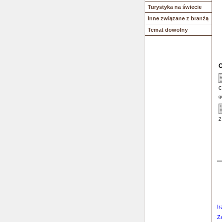
Turystyka na świecie
Inne związane z branżą
Temat dowolny
O
C
g
Z
Ir
Z