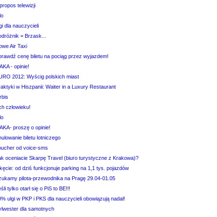
propos telewizji
lo
gi dla nauczycieli
dróżnik = Brzask...
owe Air Taxi
prawdź cenę biletu na pociąg przez wyjazdem!
AKA - opinie!
URO 2012: Wyścig polskich miast
aktyki w Hiszpanii: Waiter in a Luxury Restaurant
rbis
ch człowieku!
lo
AKA- proszę o opinie!
ulowanie biletu lotniczego
oucher od voice-sms
ak oceniacie Skarpę Travel (biuro turystyczne z Krakowa)?
ęcie: od dziś funkcjonuje parking na 1,1 tys. pojazdów
zukamy pilota-przewodnika na Pragę 29.04-01.05
śli tylko otarł się o PiS to BE!!!
% ulgi w PKP i PKS dla nauczycieli obowiązują nadal!
ylwester dla samotnych