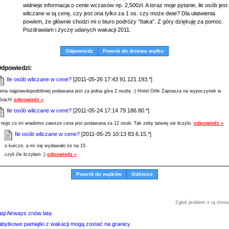
widnieje informacja o cenie wczasów np. 2,500zł. A teraz moje pytanie, ile osób jest
wliczane w tą cenę, czy jest ona tylko za 1 os. czy może dwie? Dla ułatwienia
powiem, że głównie chodzi mi o biuro podróży "Itaka". Z góry dziękuję za pomoc.
Pozdrawiam i życzę udanych wakacji 2011.
Odpowiedz
Powrót do drzewa wątku
dpowiedzi:
Ile osób wliczane w cene?
[2011-05-26 17:43 91.121.193.*]
ena najprawdopodobniej podawana jest za jedna góra 2 osoby ;) Hotel Orlik Zaprasza na wypoczynek w
órach!
odpowiedz »
Ile osób wliczane w cene?
[2011-05-24 17:14 79.186.80.*]
 tego co mi wiadomo zawsze cena jest podawana za 12 osob. Tak zeby latwiej sie liczylo.
odpowiedz »
Ile osób wliczane w cene?
[2011-05-25 10:13 83.6.15.*]
o kurcze, a mi się wydawało że na 15.
czyli źle liczyłam ;)
odpowiedz »
Powrót do wątków
Odśwież
Zgłoś problem z tą stron
aqi Airways znów lata
abytkowe pamiątki z wakacji mogą zostać na granicy