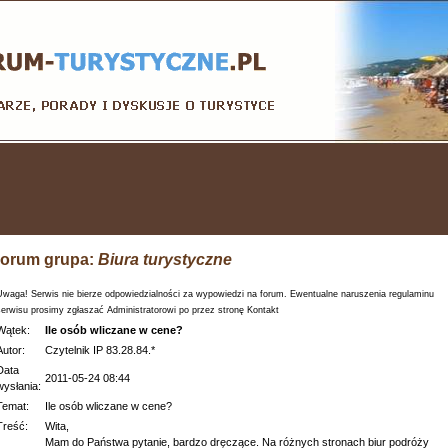
orum grupa:
Biura turystyczne
Uwaga! Serwis nie bierze odpowiedzialności za wypowiedzi na forum. Ewentualne naruszenia regulaminu
serwisu prosimy zgłaszać Administratorowi po przez stronę Kontakt
Wątek:
Ile osób wliczane w cene?
Autor:
Czytelnik IP 83.28.84.*
Data
2011-05-24 08:44
wysłania:
Temat:
Ile osób wliczane w cene?
Treść:
Wita,
Mam do Państwa pytanie, bardzo dręczące. Na różnych stronach biur podróży