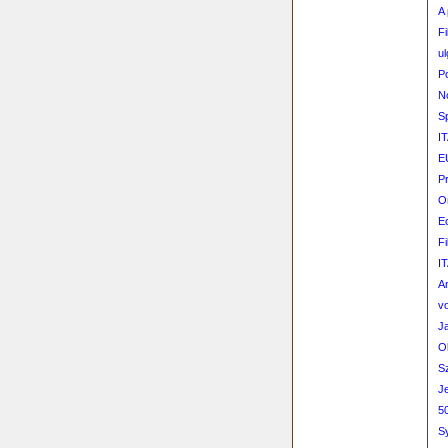
A 
Fi
ul
Po
N
S
IT
E
Pr
O
E
Fi
IT
An
v
J
Ok
S
Je
50
S