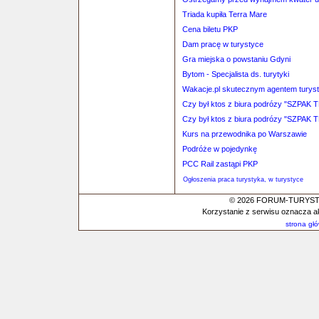
Triada kupiła Terra Mare
Cena biletu PKP
Dam pracę w turystyce
Gra miejska o powstaniu Gdyni
Bytom - Specjalista ds. turytyki
Wakacje.pl skutecznym agentem tury
Czy był ktos z biura podrózy "SZPAK 
Czy był ktos z biura podrózy "SZPAK 
Kurs na przewodnika po Warszawie
Podróże w pojedynkę
PCC Rail zastąpi PKP
Ogłoszenia praca turystyka, w turystyce
© 2026 FORUM-TURYSTYC
Korzystanie z serwisu oznacza a
strona gł