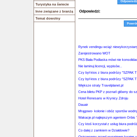
Odpowiedz
Turystyka na świecie
Odpowiedzi:
Inne związane z branżą
Temat dowolny
Powró
Rynek vendingu wciąż niewykorzystan
Zarejestrowano WOT
PKS Biała Podlaska mówi nie konsolidac
Nie laminuj licencji, wypisów...
Czy był ktos z biura podrózy "SZPAK 
Czy był ktos z biura podrózy "SZPAK 
Większe straty Travelplanet.pl
Cena biletu PKP z poznań główny do s
Hotel Renesans w Krynicy Zdroju
Dauair
Mrągowo- kolonie i obóz sportów wodn
Wakacje.pl najlepszym agentem Orbis T
Czy ktoś korzystał z usług biura p
Co dalej z zamkiem w Działdowie?
Ostrzegamy przed wynajmem kwater