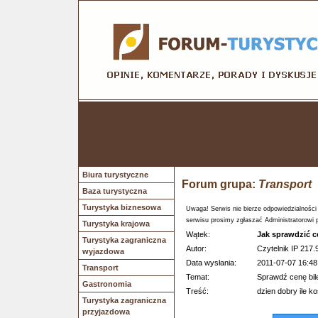
Biura turystyczne
Forum grupa:
Transport
Baza turystyczna
Turystyka biznesowa
Uwaga! Serwis nie bierze odpowiedzialności
serwisu prosimy zgłaszać Administratorowi 
Turystyka krajowa
Wątek:
Jak sprawdzić c
Turystyka zagraniczna
Autor:
Czytelnik IP 217.
wyjazdowa
Data wysłania:
2011-07-07 16:48
Transport
Temat:
Sprawdź cenę bil
Gastronomia
Treść:
dzien dobry ile k
Turystyka zagraniczna
przyjazdowa