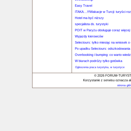
Easy Travel
ITAKA....!!!Wakacje w Turcji: turyści r
Hotel ma być niższy
specjalista ds. turystyki
POIT w Paryżu obsługuje coraz więcej 
Wyjazdy kierowców
Selectours: tylko miesiąc na wniosek 
Po upadku Selectours: odszkodowania 
Overbooking i bumping: co warto wiedz
W biurach podróży tylko gotówka
Ogłoszenia praca turystyka, w turystyce
© 2026 FORUM-TURYSTYC
Korzystanie z serwisu oznacza a
strona gł