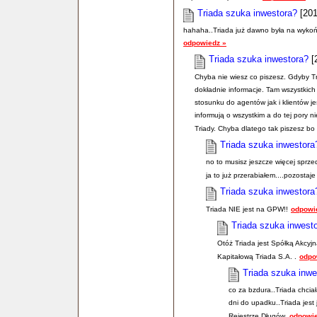
Triada szuka inwestora?
[201
hahaha..Triada już dawno była na wykończ
odpowiedz »
Triada szuka inwestora?
[2
Chyba nie wiesz co piszesz. Gdyby T
dokładnie informacje. Tam wszystkich
stosunku do agentów jak i klientów j
informują o wszystkim a do tej pory 
Triady. Chyba dlatego tak piszesz bo
Triada szuka inwestora
no to musisz jeszcze więcej sprz
ja to już przerabiałem....pozostaj
Triada szuka inwestora
Triada NIE jest na GPW!!
odpowi
Triada szuka inwest
Otóż Triada jest Spółką Akcyj
Kapitałową Triada S.A. .
odpo
Triada szuka inwe
co za bzdura..Triada chciał
dni do upadku..Triada jest
Rejestrze Długów.
odpowie