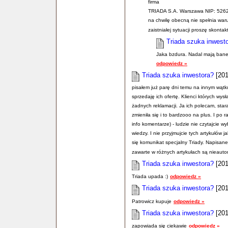
firma
TRIADA S.A. Warszawa NIP: 52625
na chwilę obecną nie spełnia war
zaistniałej sytuacji proszę skontak
Triada szuka inwest
Jaka bzdura. Nadal mają bane
odpowiedz »
Triada szuka inwestora?
[201
pisałem już parę dni temu na innym wątku 
sprzedaję ich ofertę. Klienci których wys
żadnych reklamacji. Ja ich polecam, staraj
zmieniła się i to bardzooo na plus. I po r
info komentarze) - ludzie nie czytajcie w
wiedzy. I nie przyjmujcie tych artykułów j
się komunikat specjalny Triady. Napisane
zawarte w różnych artykułach są nieauto
Triada szuka inwestora?
[201
Triada upada :)
odpowiedz »
Triada szuka inwestora?
[201
Patrowicz kupuje
odpowiedz »
Triada szuka inwestora?
[201
zapowiada się ciekawie
odpowiedz »