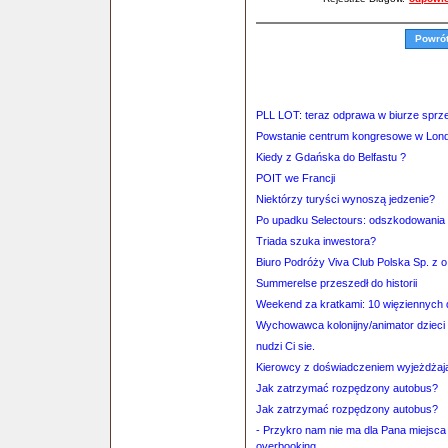
Powró
PLL LOT: teraz odprawa w biurze sprz
Powstanie centrum kongresowe w Lon
Kiedy z Gdańska do Belfastu ?
POIT we Francji
Niektórzy turyści wynoszą jedzenie?
Po upadku Selectours: odszkodowania 
Triada szuka inwestora?
Biuro Podróży Viva Club Polska Sp. z 
Summerelse przeszedł do historii
Weekend za kratkami: 10 więziennych 
Wychowawca kolonijny/animator dziec
nudzi Ci sie.
Kierowcy z doświadczeniem wyjeżdżają
Jak zatrzymać rozpędzony autobus?
Jak zatrzymać rozpędzony autobus?
- Przykro nam nie ma dla Pana miejsca
overbooking.