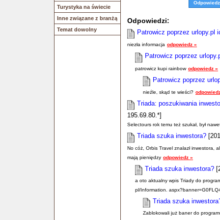
Odpowiedz
Turystyka na świecie
Inne związane z branżą
Odpowiedzi:
Temat dowolny
Patrowicz poprzez urlopy.pl 
niezła informacja
odpowiedz »
Patrowicz poprzez urlopy.p
patrowicz kupi rainbow
odpowiedz »
Patrowicz poprzez urlop
nieźle, skąd te wieści?
odpowiedz
Triada: poszukiwania inwesto
195.69.80.*]
Selectours rok temu też szukał, był nawet 
Triada szuka inwestora?
[201
No cóż, Orbis Travel znalazł inwestora, al
mają pieniędzy
odpowiedz »
Triada szuka inwestora?
[2
a oto aktualny wpis Triady do program
pl/Information. aspx?banner=G0FLQ
Triada szuka inwestora
Zablokowali już baner do programu