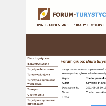
Biura turystyczne
Forum grupa:
Biura tury
Baza turystyczna
Turystyka biznesowa
Uwaga! Serwis nie bierze odpowiedzialności
serwisu prosimy zgłaszać Administratorowi 
Turystyka krajowa
Wątek:
Triada: poszuki
Turystyka zagraniczna
Autor:
Czytelnik IP auto
wyjazdowa
Data wysłania:
2011-08-23 10:1
Transport
Temat:
Triada: poszukiw
Gastronomia
Treść:
Turystyka zagraniczna
przyjazdowa