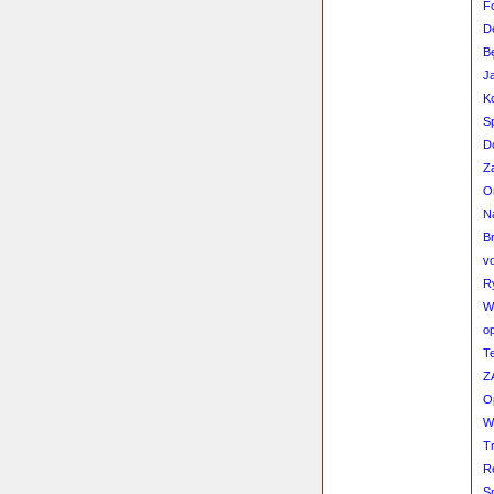
F
D
B
J
K
S
D
Za
O
N
B
v
R
W
op
T
Z
Op
W
T
R
S