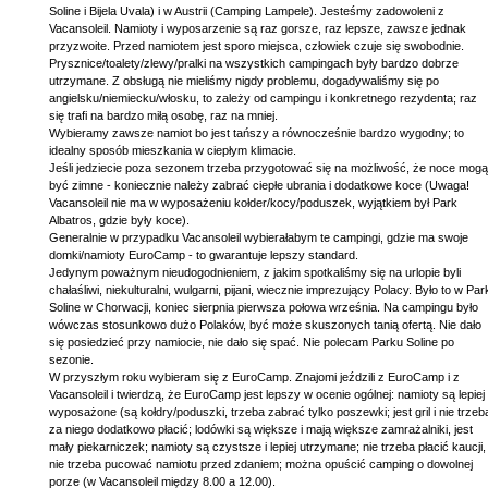
Soline i Bijela Uvala) i w Austrii (Camping Lampele). Jesteśmy zadowoleni z
Vacansoleil. Namioty i wyposarzenie są raz gorsze, raz lepsze, zawsze jednak
przyzwoite. Przed namiotem jest sporo miejsca, człowiek czuje się swobodnie.
Prysznice/toalety/zlewy/pralki na wszystkich campingach były bardzo dobrze
utrzymane. Z obsługą nie mieliśmy nigdy problemu, dogadywaliśmy się po
angielsku/niemiecku/włosku, to zależy od campingu i konkretnego rezydenta; raz
się trafi na bardzo miłą osobę, raz na mniej.
Wybieramy zawsze namiot bo jest tańszy a równocześnie bardzo wygodny; to
idealny sposób mieszkania w ciepłym klimacie.
Jeśli jedziecie poza sezonem trzeba przygotować się na możliwość, że noce mogą
być zimne - koniecznie należy zabrać ciepłe ubrania i dodatkowe koce (Uwaga!
Vacansoleil nie ma w wyposażeniu kołder/kocy/poduszek, wyjątkiem był Park
Albatros, gdzie były koce).
Generalnie w przypadku Vacansoleil wybierałabym te campingi, gdzie ma swoje
domki/namioty EuroCamp - to gwarantuje lepszy standard.
Jedynym poważnym nieudogodnieniem, z jakim spotkaliśmy się na urlopie byli
chałaśliwi, niekulturalni, wulgarni, pijani, wiecznie imprezujący Polacy. Było to w Par
Soline w Chorwacji, koniec sierpnia pierwsza połowa września. Na campingu było
wówczas stosunkowo dużo Polaków, być może skuszonych tanią ofertą. Nie dało
się posiedzieć przy namiocie, nie dało się spać. Nie polecam Parku Soline po
sezonie.
W przyszłym roku wybieram się z EuroCamp. Znajomi jeździli z EuroCamp i z
Vacansoleil i twierdzą, że EuroCamp jest lepszy w ocenie ogólnej: namioty są lepiej
wyposażone (są kołdry/poduszki, trzeba zabrać tylko poszewki; jest gril i nie trzeb
za niego dodatkowo płacić; lodówki są większe i mają większe zamrażalniki, jest
mały piekarniczek; namioty są czystsze i lepiej utrzymane; nie trzeba płacić kaucji,
nie trzeba pucować namiotu przed zdaniem; można opuścić camping o dowolnej
porze (w Vacansoleil między 8.00 a 12.00).