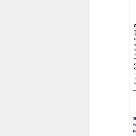
O
B
z
s
u
m
p
K
m
o
L
S
W
K