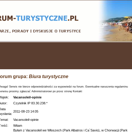
orum grupa:
Biura turystyczne
Uwaga! Serwis nie bierze odpowiedzialności za wypowiedzi na forum. Ewentualne naruszenia regulaminu
serwisu prosimy zgłaszać Administratorowi po przez stronę Kontakt
Wątek:
Vacansoleil-opinie
Autor:
Czytelnik IP 83.30.238.*
Data
2011-08-23 14:05
wysłania:
Temat:
Vacansoleil-opinie
Treść:
Witam
Byłam z Vacansoleil we Włoszech (Park Albatros i Ca`Savio), w Chorwacji (Park