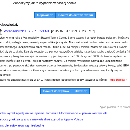
Zobaczymy jak to wypadnie w naszej ocenie.
Odpowiedz
Powrót do drzewa wątku
dpowiedzi:
Vacansoleil złe UBEZPIECZENIE
[2015-07-31 10:59 80.238.71.*]
yłem w tym roku z Vacansoleil w Słoweni Terma Catez. Same baseny i ośrodek bardzo polecam. Mnóstwo
jeżdżalni, rozległy teren, namioty super, ubikacje czyste. Mam natomiast bardzo duże zastrzeżenia co do
przedawanego ubezpieczenia przez Vacan - firma ERV. na miejscu miałem zdarzenie i musiałem z synem
dać się do szpitala. Tam się okazało, że pomocy oczywiście udzielą, natomiast trzeba zapłacić gotówką (ni
a pomocy bezgotówkowej) i nie ważne czy jest to pomoc za 100 zł czy za 10000 zł - trzeba zapłacić, a
otem zwrócić się o zwrot. I tu jest następny haczyk. Ja miałem wykupione najwyższe ubezpieczenie
omfort, po powrocie złożyłem wniosek o zwrot i okazuje się, że dostałem niecałą połowę kwoty, gdyż ERV
a tak stworzona polisę, że klient czyli ponosi udział własny w każdym zdarzeniu i całej kwoty się nie
trzymuje!!!
udzie nie ubezpieczajcie się w ERV. Przestrzegam szczególnie osoby jadące z dziećmi!!!!!
odpowiedz »
Powrót do wątków
Odśwież
Zgłoś problem z tą stron
finks wydał zgodę na wstąpienie Tomasza Morawskiego w prawa wierzyciela
ypoczynek za granicą niewiele droższy od urlopu w Polsce
ontrole autokarów są niezbędne