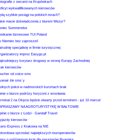
otografie z owcami na Krupówkach
eficyt wykwalifikowanych kierowców
ędą szybkie pociągi na polskich torach?
akie macie doświadczenia z biurem Wezyr?
oniec Summerelse
potkanie biznesowe TUI Poland
o Niemiec bez zaproszeń
trudnię specjalistę w firmie turystycznej
rganizatorzy imprez Easygo.pl
ajtrudniejszy korytarz drogowy w stronę Europy Zachodniej
rak kierowców
oucher od voice-sms
yanair śle sms`y
olnych pokoi w nadmorskich kurortach brak
inie o biurze podrózy horyzont z wrocławia
erminal 2 na Okęciu będzie otwarty przed terminem - już 10 marca!
APRASZAMY NA AGROTURYSTYKĘ W BAŁTOWIE
inie o biurze z Łodzi - Gandalf Travel
yjazdy kierowców
rans-Express z Krakowa na NIE
ekordowa sprzedaż największych touroperatorów
msy o spóźnionym locie dla pasażerów Ryanaira