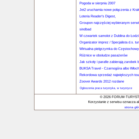
Pogoda w sierpniu 2007
Jet2 uruchamia nowe połączenia z Kra
Loteria Reader's Digest,
Groupon najczęściej wybieranym serw
sindbad
W czwartek samolot z Dublina do Łodzi
Organizator imprez / Specjalista d.s. tu
Wirtualna pielgrzymka do Częstochowy
Różnice w obsłudze pasażerów
Jak szkoły i parafie zabierają zarobek
BUKSA Travel - Czarnogóra albo Włoc
Rekordowa sprzedaż największych tou
Zoover Awards 2012 rozdane
Ogłoszenia praca turystyka, w turystyce
© 2026 FORUM-TURYSTYC
Korzystanie z serwisu oznacza a
strona gł