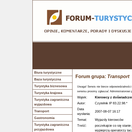
Biura turystyczne
Forum grupa:
Transport
Baza turystyczna
Turystyka biznesowa
Uwaga! Serwis nie bierze odpowiedzialności
serwisu prosimy zgłaszać Administratorowi 
Turystyka krajowa
Wątek:
Kierowcy z doświadczen
Turystyka zagraniczna
Autor:
Czytelnik IP 83.22.98.*
wyjazdowa
Data
Transport
2007-08-07 16:17
wysłania:
Gastronomia
Temat:
Wyjazdy kierowców
Turystyka zagraniczna
Treść:
poczekajcie co się stanie
przyjazdowa
wypieprzą operatorzy ta