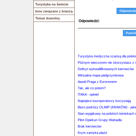
Turystyka na świecie
Odpowiedz
Inne związane z branżą
Temat dowolny
Odpowiedzi:
Powró
Turystyka medyczna szansą dla polskie
Późnym wieczorem nie skorzystasz z 
Deficyt wykwalifikowanych kierowców
Wirtualna mapa pielgrzymkowa
dawid Praga z Eurorestem
Tak, ale co potem?
ITAKA - opinie!
Najwięksi touroperatorzy korzystają
Biuro podróży OLIMP (KRAKÓW) - jakie
Stan wyjątkowy na polskich lotniskach n
Pilot-Opiekun Grupy-Wahadła
Brak kierowców
Krym zamyka plaże