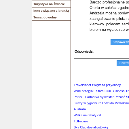
Bardzo profesjonalne p
Turystyka na świecie
Oferta w całości zgodna
Inne związane z branżą
Andrzeja można porówn
Temat dowolny
zaangażowanie pilota 
kierowcy. polecam ser
biurem na wycieczce w
Odpowiedz
Odpowiedzi:
Powró
Travelplanet zwiększa przychody
Veniti przejęła 5 Stars Club Business Tr
Parter - Partnerka Sylwester Poznań 
3 razy w tygodniu z Łodzi do Mediolanu
Australia
Walka na rabaty cd.
TUI-opinie
Sky Club dostał gotówkę