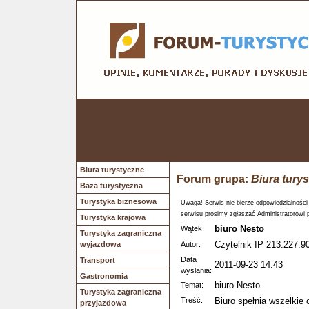
Biura turystyczne
Forum grupa:
Biura tury
Baza turystyczna
Turystyka biznesowa
Uwaga! Serwis nie bierze odpowiedzialności
serwisu prosimy zgłaszać Administratorowi 
Turystyka krajowa
biuro Nesto
Wątek:
Turystyka zagraniczna
Czytelnik IP 213.227.90
wyjazdowa
Autor:
Data
Transport
2011-09-23 14:43
wysłania:
Gastronomia
biuro Nesto
Temat:
Turystyka zagraniczna
Treść:
Biuro spełnia wszelkie
przyjazdowa