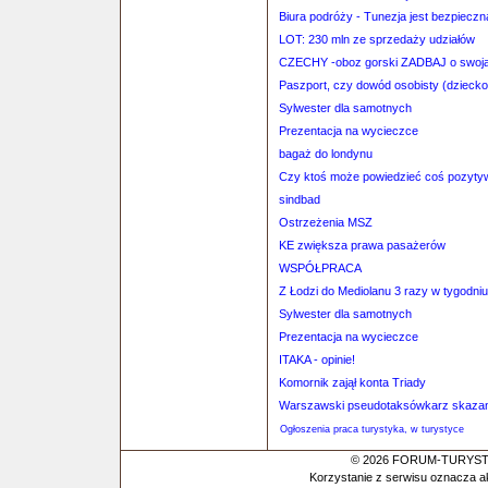
Biura podróży - Tunezja jest bezpieczn
LOT: 230 mln ze sprzedaży udziałów
CZECHY -oboz gorski ZADBAJ o swoją
Paszport, czy dowód osobisty (dziecko
Sylwester dla samotnych
Prezentacja na wycieczce
bagaż do londynu
Czy ktoś może powiedzieć coś pozyty
sindbad
Ostrzeżenia MSZ
KE zwiększa prawa pasażerów
WSPÓŁPRACA
Z Łodzi do Mediolanu 3 razy w tygodniu
Sylwester dla samotnych
Prezentacja na wycieczce
ITAKA - opinie!
Komornik zajął konta Triady
Warszawski pseudotaksówkarz skaza
Ogłoszenia praca turystyka, w turystyce
© 2026 FORUM-TURYSTYC
Korzystanie z serwisu oznacza a