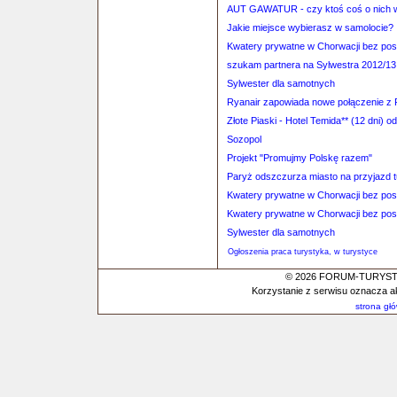
AUT GAWATUR - czy ktoś coś o nich 
Jakie miejsce wybierasz w samolocie?
Kwatery prywatne w Chorwacji bez po
szukam partnera na Sylwestra 2012/13
Sylwester dla samotnych
Ryanair zapowiada nowe połączenie z 
Złote Piaski - Hotel Temida** (12 dni) o
Sozopol
Projekt "Promujmy Polskę razem"
Paryż odszczurza miasto na przyjazd 
Kwatery prywatne w Chorwacji bez po
Kwatery prywatne w Chorwacji bez po
Sylwester dla samotnych
Ogłoszenia praca turystyka, w turystyce
© 2026 FORUM-TURYSTYC
Korzystanie z serwisu oznacza a
strona gł