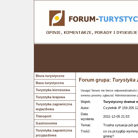
Biura turystyczne
Forum grupa:
Turystyka 
Baza turystyczna
Turystyka biznesowa
Uwaga! Serwis nie bierze odpowiedzialności
serwisu prosimy zgłaszać Administratorowi 
Turystyka krajowa
Wątek:
Turystyczny dramat w
Turystyka zagraniczna
Autor:
Czytelnik IP 159.205.1
wyjazdowa
Data
Transport
2011-12-05 21:53
wysłania:
Gastronomia
Temat:
Trudna sytuacja pól go
Turystyka zagraniczna
Treść:
co za przygłóp wymmyś
przyjazdowa
gminę?