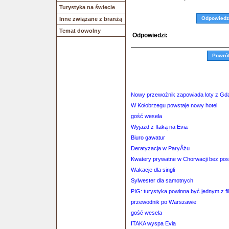
Turystyka na świecie
Odpowiedz
Inne związane z branżą
Temat dowolny
Odpowiedzi:
Powró
Nowy przewoźnik zapowiada loty z Gd
W Kołobrzegu powstaje nowy hotel
gość wesela
Wyjazd z Itaką na Evia
Biuro gawatur
Deratyzacja w ParyÂżu
Kwatery prywatne w Chorwacji bez po
Wakacje dla singli
Sylwester dla samotnych
PIG: turystyka powinna być jednym z fi
przewodnik po Warszawie
gość wesela
ITAKA wyspa Evia