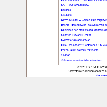
SART wystawia faktury..
Ecolines
[usunięto]
Nowy dyrektor w Golden Tulip Międzyz
Bośnia i Hercegowina- zakwatrownie dl
Działająca non stop infolinia krakowskie
Centrum Turystyki Oskar
Sylwester dla samotnych
Hotel Dosłońce**** Conference & SPA o
Poznaj tajniki zawodu rezydenta
sindbad
Ogłoszenia praca turystyka, w turystyce
© 2026 FORUM-TURYSTYC
Korzystanie z serwisu oznacza a
strona gł