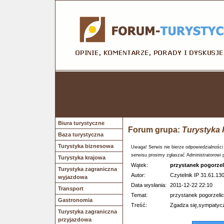
Biura turystyczne
Forum grupa:
Turystyka 
Baza turystyczna
Turystyka biznesowa
Uwaga! Serwis nie bierze odpowiedzialności
serwisu prosimy zgłaszać Administratorowi 
Turystyka krajowa
Wątek:
przystanek pogorzel
Turystyka zagraniczna
Autor:
Czytelnik IP 31.61.130
wyjazdowa
Data wysłania:
2011-12-22 22:10
Transport
Temat:
przystanek pogorzelic
Gastronomia
Treść:
Zgadza się,sympatycz
Turystyka zagraniczna
przyjazdowa