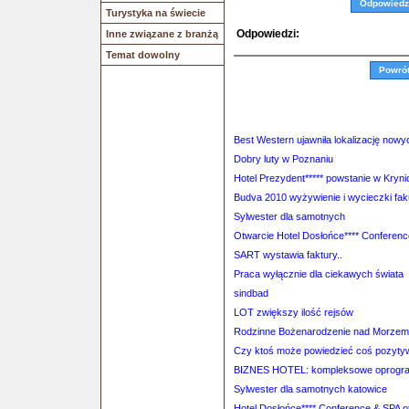
Odpowiedz
Turystyka na świecie
Odpowiedzi:
Inne związane z branżą
Temat dowolny
Powró
Best Western ujawniła lokalizację nowy
Dobry luty w Poznaniu
Hotel Prezydent***** powstanie w Kryni
Budva 2010 wyżywienie i wycieczki fak
Sylwester dla samotnych
Otwarcie Hotel Dosłońce**** Conferen
SART wystawia faktury..
Praca wyłącznie dla ciekawych świata
sindbad
LOT zwiększy ilość rejsów
Rodzinne Bożenarodzenie nad Morzem
Czy ktoś może powiedzieć coś pozyty
BIZNES HOTEL: kompleksowe oprogram
Sylwester dla samotnych katowice
Hotel Dosłońce**** Conference & SPA o