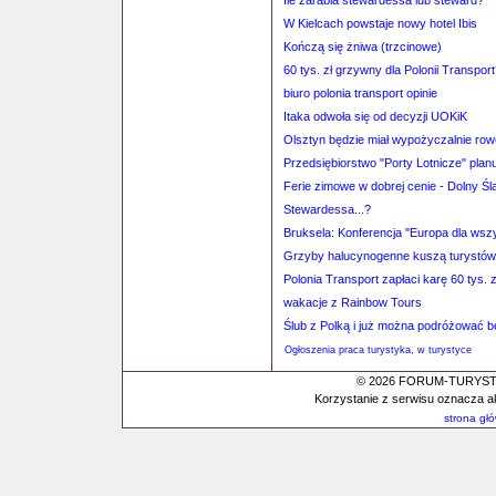
Ile zarabia stewardessa lub steward?
W Kielcach powstaje nowy hotel Ibis
Kończą się żniwa (trzcinowe)
60 tys. zł grzywny dla Polonii Transpor
biuro polonia transport opinie
Itaka odwoła się od decyzji UOKiK
Olsztyn będzie miał wypożyczalnie ro
Przedsiębiorstwo "Porty Lotnicze" plan
Ferie zimowe w dobrej cenie - Dolny Śl
Stewardessa...?
Bruksela: Konferencja "Europa dla wsz
Grzyby halucynogenne kuszą turystó
Polonia Transport zapłaci karę 60 tys. z
wakacje z Rainbow Tours
Ślub z Polką i już można podróżować 
Ogłoszenia praca turystyka, w turystyce
© 2026 FORUM-TURYSTYC
Korzystanie z serwisu oznacza a
strona gł