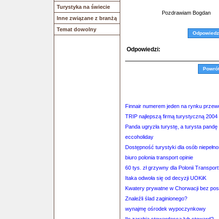
Turystyka na świecie
Pozdrawiam Bogdan
Inne związane z branżą
Temat dowolny
Odpowiedz
Odpowiedzi:
Powró
Finnair numerem jeden na rynku przewo
TRIP najlepszą firmą turystyczną 2004
Panda ugryzła turystę, a turysta pandę
eccoholiday
Dostępność turystyki dla osób niepeł
biuro polonia transport opinie
60 tys. zł grzywny dla Polonii Transpor
Itaka odwoła się od decyzji UOKiK
Kwatery prywatne w Chorwacji bez po
Znaleźli ślad zaginionego?
wynajmę ośrodek wypoczynkowy