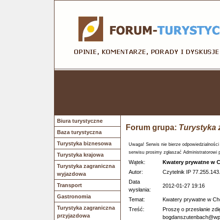
Biura turystyczne
Forum grupa:
Turystyka 
Baza turystyczna
Turystyka biznesowa
Uwaga! Serwis nie bierze odpowiedzialności
serwisu prosimy zgłaszać Administratorowi 
Turystyka krajowa
Wątek:
Kwatery prywatne w C
Turystyka zagraniczna
Autor:
Czytelnik IP 77.255.143
wyjazdowa
Data
Transport
2012-01-27 19:16
wysłania:
Gastronomia
Temat:
Kwatery prywatne w Ch
Turystyka zagraniczna
Treść:
Proszę o przesłanie zdi
przyjazdowa
bogdanszutenbach@wp