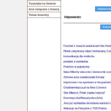
Turystyka na świecie
Odpowiedz
Inne związane z branżą
Temat dowolny
Odpowiedzi:
Powró
Funclub z nowymi autokarami Van Hool
Płonie zabytkowy kliper herbaciany Cut
komunikacja dla motłochu
podatek a wykładnia
Podróże w pojedynkę
Itaka-Włochy-wiecznie i słonecznie-cz
Zimowa aura zaatakowała Europę
Imprezowo i na sportowo w hiszpańskim
Ostatniemiejsca.pl na New Connect
Star Alliance: Polak zapłaci więcej?
Kosmetyczka/Masażystka (k/m)
Jest już wykładnia określania wartości 
Wakacje na Florydzie z TSS Polska