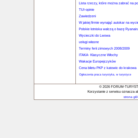
Lista rzeczy, które można zabrać na p
TUI-opinie
Zawiedzeni
W jakiej firmie wynająć autokar na wyc
Polskie lotniska walczą o bazę Ryanair
Wycieczki do Lwowa
usługi własne
Terminy ferii zimowych 2008/2009
ITAKA- Klasyczne Włochy
Wakacje Europejczyków
Cena biletu PKP z katowic do krakowa
Ogłoszenia praca turystyka, w turystyce
© 2026 FORUM-TURYSTYC
Korzystanie z serwisu oznacza a
strona gł