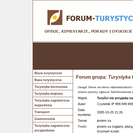
Biura turystyczne
Forum grupa:
Turystyka 
Baza turystyczna
Turystyka biznesowa
Uwaga! Serwis nie bierze odpowiedzialności
serwisu prosimy zgłaszać Administratorowi 
Turystyka krajowa
Wątek:
Turyści nie przyjadą n
Turystyka zagraniczna
Autor:
Czytelnik IP 999.999.999
wyjazdowa
Data
Transport
2005-10-25 21:26
wysłania:
Gastronomia
Temat:
jestem za
Turystyka zagraniczna
Treść:
jestem za żaglami, plażą
przyjazdowa
trzymam kciuki