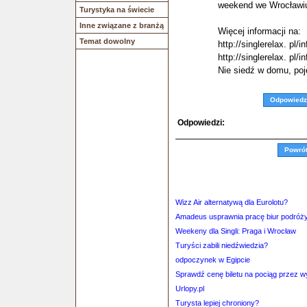
weekend we Wrocławi
Turystyka na świecie
Inne związane z branżą
Więcej informacji na:
Temat dowolny
http://singlerelax. pl/in
http://singlerelax. pl/i
Nie siedź w domu, poj
Odpowiedz
Odpowiedzi:
Powró
Wizz Air alternatywą dla Eurolotu?
Amadeus usprawnia pracę biur podróż
Weekeny dla Singli: Praga i Wrocław
Turyści zabili niedźwiedzia?
odpoczynek w Egipcie
Sprawdź cenę biletu na pociąg przez 
Urlopy.pl
Turysta lepiej chroniony?