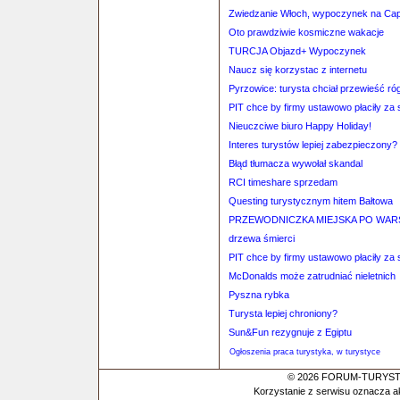
Zwiedzanie Włoch, wypoczynek na Capr
Oto prawdziwie kosmiczne wakacje
TURCJA Objazd+ Wypoczynek
Naucz się korzystac z internetu
Pyrzowice: turysta chciał przewieść r
PIT chce by firmy ustawowo płaciły za 
Nieuczciwe biuro Happy Holiday!
Interes turystów lepiej zabezpieczony?
Błąd tłumacza wywołał skandal
RCI timeshare sprzedam
Questing turystycznym hitem Bałtowa
PRZEWODNICZKA MIEJSKA PO WAR
drzewa śmierci
PIT chce by firmy ustawowo płaciły za 
McDonalds może zatrudniać nieletnich
Pyszna rybka
Turysta lepiej chroniony?
Sun&Fun rezygnuje z Egiptu
Ogłoszenia praca turystyka, w turystyce
© 2026 FORUM-TURYSTYC
Korzystanie z serwisu oznacza a