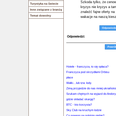
Szkoda tylko, że cenow
Turystyka na świecie
kryzys nie kryzys a tam
Inne związane z branżą
znaleźć fajne oferty na
Temat dowolny
wakacje na naszą kies
Odpowiedz
Odpowiedzi:
Powró
Hotele - franczyza, to się opłaca?
Franczyza pod skrzydłami Orbisu
płace
Wałki....lub tzw. lody.
Zimą przyjedzie do nas mniej ukraiński
Szukam chętnych na wyjazd do Andory
gdzie składać skargę?
BTC - kto korzysta?
Sky Club na kruchym lodzie
Co nowego na polskim niebie?