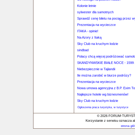
Kolonie letnie
sylwester dla samotnych
Sprawdź cenę biletu na pociąg przez 
Prezentacja na wycieczce
ITAKA - opinie!
Na Azory z Itaką
Sky Club na kruchym lodzie
sindbad
Polacy chcą więcej podróżować samol
SKANDYNWSKIE BIAŁE NOCE - 1599 
Niebezpiecznie w Tajlandii
Ile można zarobić w biurze podrózy?
Prezentacja na wycieczce
Nowa umowa agencyjna z B.P. Exim To
Najlepsze hotele wg biznesmenów!
Sky Club na kruchym lodzie
Ogłoszenia praca turystyka, w turystyce
© 2026 FORUM-TURYSTYC
Korzystanie z serwisu oznacza a
strona gł