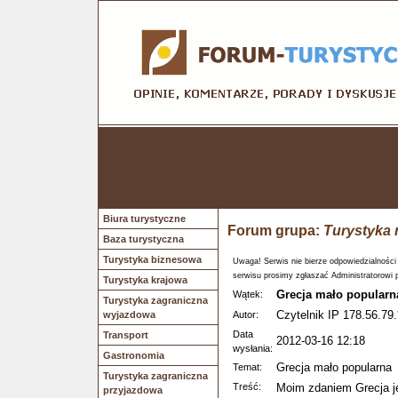
Biura turystyczne
Forum grupa:
Turystyka 
Baza turystyczna
Turystyka biznesowa
Uwaga! Serwis nie bierze odpowiedzialności
serwisu prosimy zgłaszać Administratorowi 
Turystyka krajowa
Grecja mało popularn
Wątek:
Turystyka zagraniczna
Czytelnik IP 178.56.79.
wyjazdowa
Autor:
Data
Transport
2012-03-16 12:18
wysłania:
Gastronomia
Grecja mało popularna
Temat:
Turystyka zagraniczna
Treść:
Moim zdaniem Grecja je
przyjazdowa