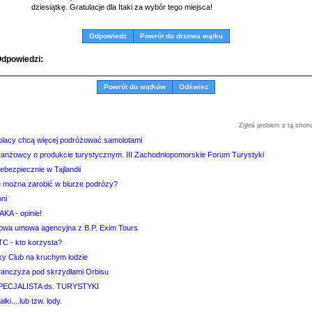
dziesiątkę. Gratulacje dla Itaki za wybór tego miejsca!
Odpowiedz
Powrót do drzewa wątku
dpowiedzi:
Powrót do wątków
Odśwież
Zgłoś problem z tą stron
olacy chcą więcej podróżować samolotami
ranżowcy o produkcie turystycznym. III Zachodniopomorskie Forum Turystyki
ebezpiecznie w Tajlandii
le można zarobić w biurze podrózy?
ni
AKA - opinie!
owa umowa agencyjna z B.P. Exim Tours
TC - kto korzysta?
ky Club na kruchym lodzie
ranczyza pod skrzydłami Orbisu
PECJALISTA ds. TURYSTYKI
łki....lub tzw. lody.