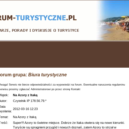
orum grupa:
Biura turystyczne
Uwaga! Serwis nie bierze odpowiedzialności za wypowiedzi na forum. Ewentualne naruszenia regulaminu
serwisu prosimy zgłaszać Administratorowi po przez stronę Kontakt
Wątek:
Na Azory z Itaką
Autor:
Czytelnik IP 178.56.79.*
Data
2012-03-16 12:23
wysłania:
Temat:
Na Azory z Itaką
Treść:
Super!!! Azory to świetne miejsce. Dobrze że Itaka otwiera się na nowe kierunki.
Turyście są spragnieni przygód i nowych doznań, zatem Azory to strzał w