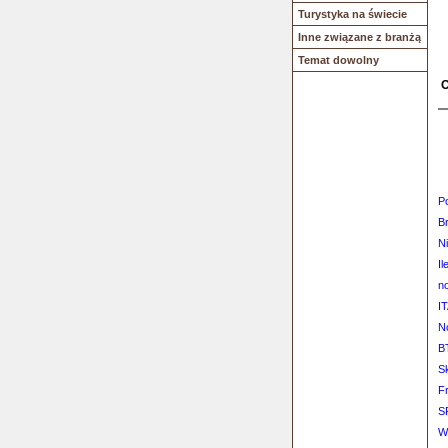
Turystyka na świecie
Inne związane z branżą
Temat dowolny
O
P
B
Ni
I
no
IT
N
B
S
F
S
Wa