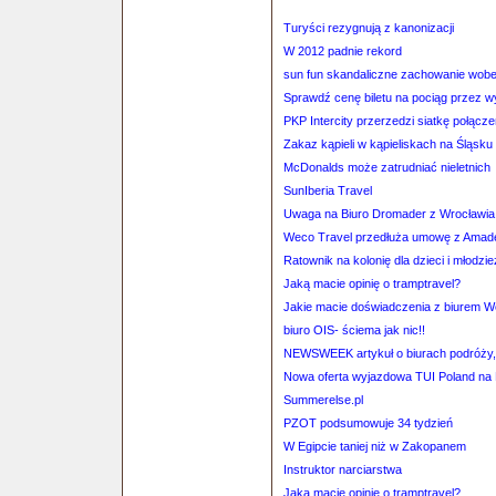
Turyści rezygnują z kanonizacji
W 2012 padnie rekord
sun fun skandaliczne zachowanie wob
Sprawdź cenę biletu na pociąg przez 
PKP Intercity przerzedzi siatkę połącz
Zakaz kąpieli w kąpieliskach na Śląsk
McDonalds może zatrudniać nieletnich
SunIberia Travel
Uwaga na Biuro Dromader z Wrocławia
Weco Travel przedłuża umowę z Ama
Ratownik na kolonię dla dzieci i młodzi
Jaką macie opinię o tramptravel?
Jakie macie doświadczenia z biurem 
biuro OIS- ściema jak nic!!
NEWSWEEK artykuł o biurach podróży
Nowa oferta wyjazdowa TUI Poland na 
Summerelse.pl
PZOT podsumowuje 34 tydzień
W Egipcie taniej niż w Zakopanem
Instruktor narciarstwa
Jaką macie opinię o tramptravel?