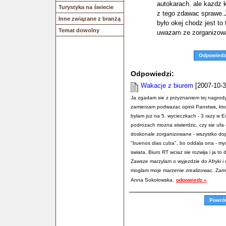
autokarach. ale kazdz k
Turystyka na świecie
z tego zdawac sprawe.J
Inne związane z branżą
było okej chodz jest t
Temat dowolny
uwazam ze zorganizowa
Odpowiedz
Odpowiedzi:
Wakacje z biurem
[2007-10-3
Ja zgadam sie z przyznaniem tej nagrod
zamierzam podwazac opinii Panstwa, kto
bylam juz na 5. wycieczkach - 3 razy w Eu
podrozach mozna stwierdzic, czy sie ufa
doskonale zorganizowane - wszystko dop
"buenos dias cuba", bo oddala ona - mysl
swiata. Biuro RT wciaz sie rozwija i ja t
Zawsze marzylam o wyjezdzie do Afryki i 
moglam moje marzenie zrealizowac. Zam
Anna Sokolowska.
odpowiedz »
Powró