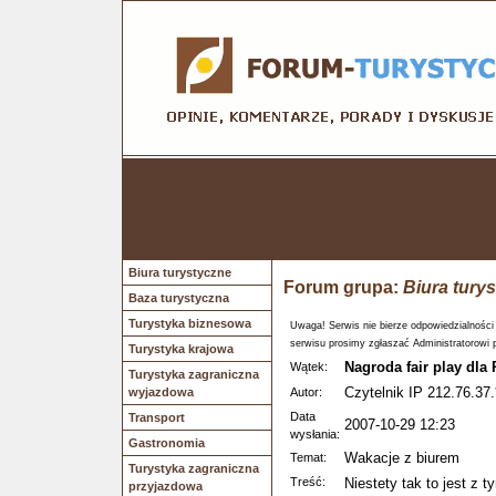
Biura turystyczne
Forum grupa:
Biura tury
Baza turystyczna
Turystyka biznesowa
Uwaga! Serwis nie bierze odpowiedzialności
serwisu prosimy zgłaszać Administratorowi 
Turystyka krajowa
Nagroda fair play dla
Wątek:
Turystyka zagraniczna
Czytelnik IP 212.76.37.
wyjazdowa
Autor:
Data
Transport
2007-10-29 12:23
wysłania:
Gastronomia
Wakacje z biurem
Temat:
Turystyka zagraniczna
Treść:
Niestety tak to jest z
przyjazdowa