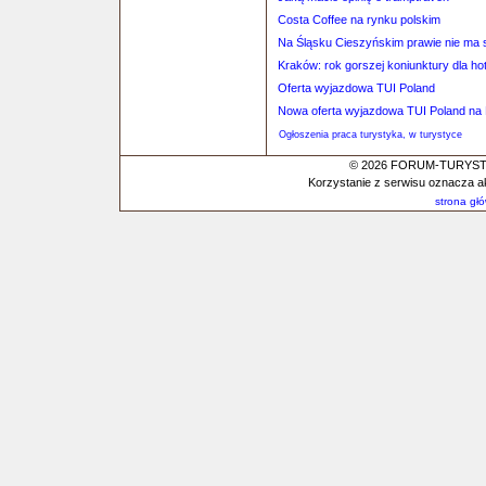
Costa Coffee na rynku polskim
Na Śląsku Cieszyńskim prawie nie ma s
Kraków: rok gorszej koniunktury dla hotel
Oferta wyjazdowa TUI Poland
Nowa oferta wyjazdowa TUI Poland na 
Ogłoszenia praca turystyka, w turystyce
© 2026 FORUM-TURYSTYC
Korzystanie z serwisu oznacza a
strona gł