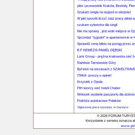
pilot i przewodnik Kraków, Beskidy, Pi
Szukam singla na wyjazd w sierpniu!
W jaki sposób liczyć staż pracy pilota
szukam sylwestra dla singli
Nie ma sprawy , jest wole miejsce w Op
Sprzedaż "tygodni" w apartamencie w H
Sprawdź cenę biletu na pociąg przez 
B P NEMEZIS PAWEŁ DĘBSKI
Laris Group - prężna krakowska sieć ho
Rainbow Tarnowskie Góry
Był ktoś na wszasach z SZAVELTRAV
ITAKA- proszę o opinie!
Krzysiek z Opola
PIH tworzy sieć hoteli Chaber
Wniosek wydanie paszportu dla dzieck
Podróże autokarowe Polaków
Ogłoszenia praca turystyka, w turystyce
© 2026 FORUM-TURYSTYC
Korzystanie z serwisu oznacza a
strona gł