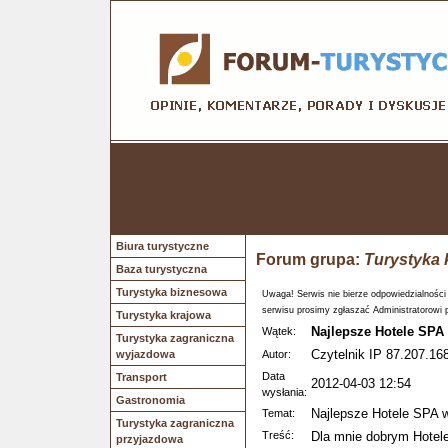
Biura turystyczne
Forum grupa:
Turystyka 
Baza turystyczna
Turystyka biznesowa
Uwaga! Serwis nie bierze odpowiedzialności
serwisu prosimy zgłaszać Administratorowi 
Turystyka krajowa
Najlepsze Hotele SPA
Wątek:
Turystyka zagraniczna
Czytelnik IP 87.207.168
wyjazdowa
Autor:
Data
Transport
2012-04-03 12:54
wysłania:
Gastronomia
Najlepsze Hotele SPA 
Temat:
Turystyka zagraniczna
Treść:
Dla mnie dobrym Hotel
przyjazdowa