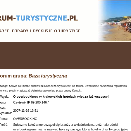
orum grupa:
Baza turystyczna
Uwaga! Serwis nie bierze odpowiedzialności za wypowiedzi na forum. Ewentualne naruszenia regulaminu
serwisu prosimy zgłaszać Administratorowi po przez stronę Kontakt
Wątek:
O overbookingu w krakowskich hotelach wiedzą już wszyscy!
Autor:
Czytelnik IP 89.200.146.*
Data
2007-11-16 13:51
wysłania:
Temat:
OVERBOOKING
Treść:
Spieszmy koleżance uczącej się branży z wyjaśnieniem...otóż najprościej
overbookingiem można nazwać taką sytuację,w której hotel w dniu Twojego (jako