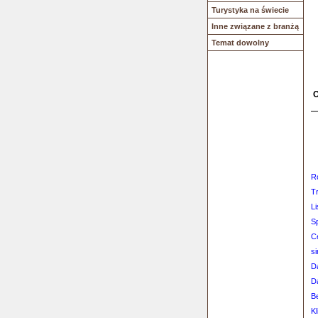
Turystyka na świecie
Inne związane z branżą
Temat dowolny
O
R
T
L
S
C
s
D
D
Be
Kl