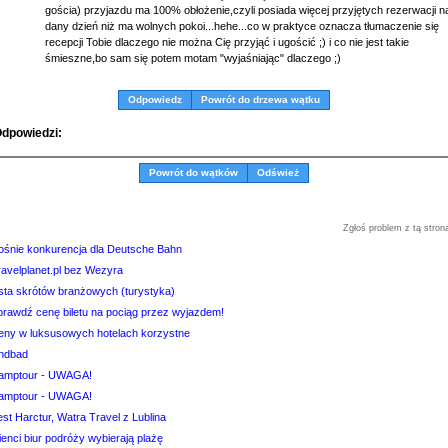
gościa) przyjazdu ma 100% obłożenie,czyli posiada więcej przyjętych rezerwacji n
dany dzień niż ma wolnych pokoi...hehe...co w praktyce oznacza tłumaczenie się
recepcji Tobie dlaczego nie można Cię przyjąć i ugościć ;) i co nie jest takie
śmieszne,bo sam się potem motam "wyjaśniając" dlaczego ;)
Odpowiedz
Powrót do drzewa wątku
dpowiedzi:
Powrót do wątków
Odśwież
Zgłoś problem z tą stron
ośnie konkurencja dla Deutsche Bahn
ravelplanet.pl bez Wezyra
ista skrótów branżowych (turystyka)
prawdź cenę biletu na pociąg przez wyjazdem!
eny w luksusowych hotelach korzystne
indbad
amptour - UWAGA!
amptour - UWAGA!
st Harctur, Watra Travel z Lublina
ienci biur podróży wybierają plażę