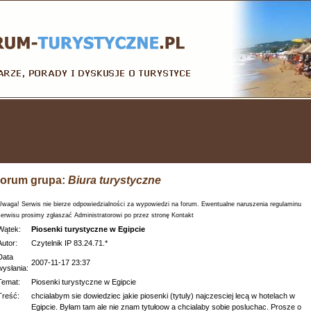
orum grupa:
Biura turystyczne
Uwaga! Serwis nie bierze odpowiedzialności za wypowiedzi na forum. Ewentualne naruszenia regulaminu
serwisu prosimy zgłaszać Administratorowi po przez stronę Kontakt
Wątek:
Piosenki turystyczne w Egipcie
Autor:
Czytelnik IP 83.24.71.*
Data
2007-11-17 23:37
wysłania:
Temat:
Piosenki turystyczne w Egipcie
Treść:
chcialabym sie dowiedziec jakie piosenki (tytuly) najczesciej lecą w hotelach w
Egipcie. Byłam tam ale nie znam tytułoow a chcialaby sobie posluchac. Prosze o