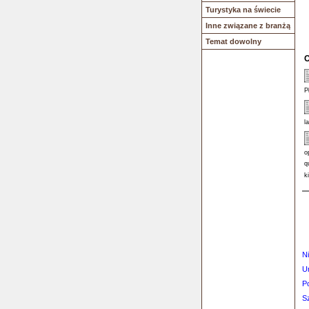
Turystyka na świecie
Inne związane z branżą
Temat dowolny
O
P
l
o
q
k
N
U
P
S