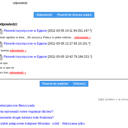
odpowiedz
Odpowiedz
Powrót do drzewa wątku
dpowiedzi:
Piosenki turystyczne w Egipcie
[2011-03-05 14:11 94.251.147.*]
łonie ognisko w lesie...,Bo wszyscy Polacy to jedna rodzina...
odpowiedz »
Piosenki turystyczne w Egipcie
[2011-03-05 12:27 83.10.151.*]
a bomba
odpowiedz »
Piosenki turystyczne w Egipcie
[2011-03-05 10:42 79.184.221.*]
pa opa
ue si que no
iss kiss
odpowiedz »
Powrót do wątków
Odśwież
Zgłoś problem z tą stron
iebezpieczne Bieszczady
nia wprowadzi nowe regulacje dla biur?
owstanie drugie lotnisko koło Krakowa?
zybkie połączenie kolejowe Wrocław - Łódź - Warszawa tylko