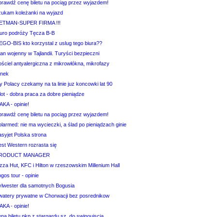
prawdź cenę biletu na pociąg przez wyjazdem!
zukam koleżanki na wyjazd
ETMAN-SUPER FIRMA !!!
iuro podróży Tęcza B-B
EGO-BIS kto korzystal z uslug tego biura??
an wojenny w Tajlandii. Turyści bezpieczni
ościel antyalergiczna z mikrowłókna, mikrofazy
ynek
 Polacy czekamy na ta linie juz koncowki lat 90
lot - dobra praca za dobre pieniądze
AKA - opinie!
prawdź cenę biletu na pociąg przez wyjazdem!
larmed: nie ma wycieczki, a ślad po pieniądzach ginie
asyjet Polska strona
est Western rozrasta się
RODUCT MANAGER
zza Hut, KFC i Hilton w rzeszowskim Millenium Hall
gos tour - opinie
ylwester dla samotnych Bogusia
watery prywatne w Chorwacji bez posrednikow
AKA - opinie!
na biletu pkp z stargardu sz. do swinoujscia