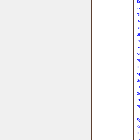
S
s
R
B
R
St
P
r
My
Pi
IT
S
So
E
B
P
Pi
Lo
S
K
IT
ce