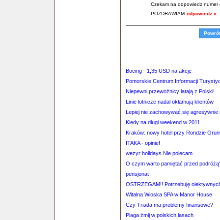
Czekam na odpowiedz numer
POZDRAWIAM
odpowiedz »
Powró
Boeing - 1,35 USD na akcję
Pomorskie Centrum Informacji Turystyc
Niepewni przewoźnicy latają z Polski!
Linie lotnicze nadal okłamują klientów
Lepiej nie zachowywać się agresywnie 
Kiedy na długi weekend w 2011
Kraków: nowy hotel przy Rondzie Gru
ITAKA - opinie!
wezyr holidays Nie polecam
O czym warto pamiętać przed podróżą
pensjonat
OSTRZEGAM!! Potrzebuję oiektywnych i
Witalna Wioska SPA w Manor House
Czy Triada ma problemy finansowe?
Plaga żmij w polskich lasach