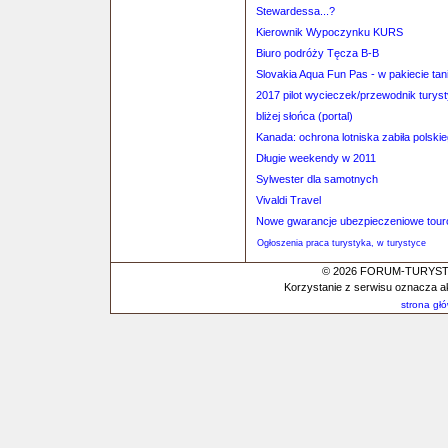
Stewardessa...?
Kierownik Wypoczynku KURS
Biuro podróży Tęcza B-B
Slovakia Aqua Fun Pas - w pakiecie tan
2017 pilot wycieczek/przewodnik turys
bliżej słońca (portal)
Kanada: ochrona lotniska zabiła polskie
Długie weekendy w 2011
Sylwester dla samotnych
Vivaldi Travel
Nowe gwarancje ubezpieczeniowe tour
Ogłoszenia praca turystyka, w turystyce
© 2026 FORUM-TURYSTYC
Korzystanie z serwisu oznacza a
strona gł