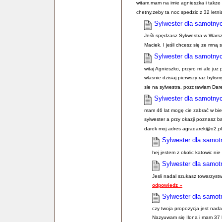
witam.mam na imie agnieszka i takze
chetny,zeby ta noc spedzic z 32 let
Sylwester dla samotny
Jeśli spędzasz Sykwestra w Warsz
Maciek. I jeśli chcesz się ze mn
Sylwester dla samotny
witaj Agnieszko, przyro mi ale j
wlasnie dzisiaj pierwszy raz byli
sie na sylwestra. pozdrawiam Dar
Sylwester dla samotny
mam 46 lat mogę cie zabrać w bi
sylwester a przy okazji poznasz ba
darek moj adres agradarek@o2.pl
Sylwester dla samot
hej jestem z okolic katowic n
Sylwester dla samot
Jesli nadal szukasz towarzyst
odpowiedz »
Sylwester dla samot
czy twoja propozycja jest nad
Nazyuwam się Ilona i mam 37 