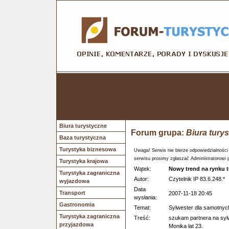
Biura turystyczne
Forum grupa:
Biura tury
Baza turystyczna
Turystyka biznesowa
Uwaga! Serwis nie bierze odpowiedzialności
serwisu prosimy zgłaszać Administratorowi 
Turystyka krajowa
Wątek:
Nowy trend na rynku 
Turystyka zagraniczna
Autor:
Czytelnik IP 83.6.248.*
wyjazdowa
Data
Transport
2007-11-18 20:45
wysłania:
Gastronomia
Temat:
Sylwester dla samotnyc
Turystyka zagraniczna
Treść:
szukam partnera na syl
przyjazdowa
Monika lat 23.