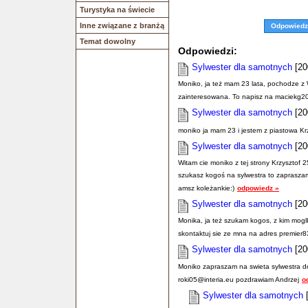
Turystyka na świecie
Inne związane z branżą
Odpowiedz
Temat dowolny
Odpowiedzi:
Sylwester dla samotnych
[20
Moniko, ja też mam 23 lata, pochodze z 
zainteresowana. To napisz na maciekg2
Sylwester dla samotnych
[20
moniko ja mam 23 i jestem z piastowa Kr
Sylwester dla samotnych
[20
Witam cie moniko z tej strony Krzysztof 2
szukasz kogoś na sylwestra to zaprasz
amsz koleżankie:)
odpowiedz »
Sylwester dla samotnych
[20
Monika, ja też szukam kogos, z kim moglb
skontaktuj sie ze mna na adres premier
Sylwester dla samotnych
[20
Moniko zapraszam na swieta sylwestra do E
roki05@interia.eu pozdrawiam Andrzej
o
Sylwester dla samotnych
[