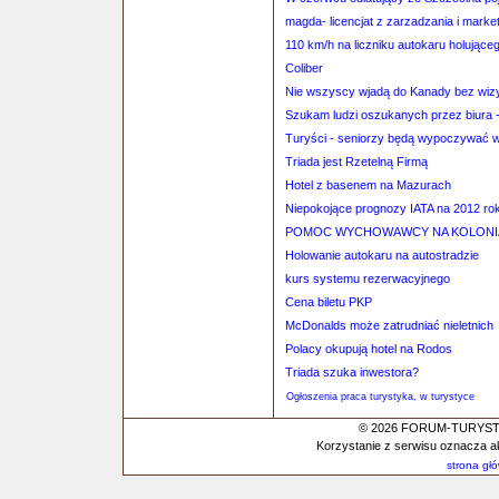
magda- licencjat z zarzadzania i marke
110 km/h na liczniku autokaru holujące
Coliber
Nie wszyscy wjadą do Kanady bez wiz
Szukam ludzi oszukanych przez biura - 
Turyści - seniorzy będą wypoczywać w 
Triada jest Rzetelną Firmą
Hotel z basenem na Mazurach
Niepokojące prognozy IATA na 2012 ro
POMOC WYCHOWAWCY NA KOLONI
Holowanie autokaru na autostradzie
kurs systemu rezerwacyjnego
Cena biletu PKP
McDonalds może zatrudniać nieletnich
Polacy okupują hotel na Rodos
Triada szuka inwestora?
Ogłoszenia praca turystyka, w turystyce
© 2026 FORUM-TURYSTYC
Korzystanie z serwisu oznacza a
strona gł