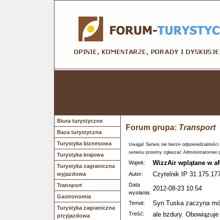
Biura turystyczne
Forum grupa:
Transport
Baza turystyczna
Turystyka biznesowa
Uwaga! Serwis nie bierze odpowiedzialności
serwisu prosimy zgłaszać Administratorowi 
Turystyka krajowa
WizzAir wplątane w a
Wątek:
Turystyka zagraniczna
Czytelnik IP 31.175.177
wyjazdowa
Autor:
Data
Transport
2012-08-23 10:54
wysłania:
Gastronomia
Syn Tuska zaczyna mó
Temat:
Turystyka zagraniczna
Treść:
ale bzdury. Obowiązuje
przyjazdowa