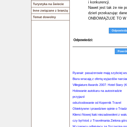
i konkurencji.
Turystyka na świecie
Nawet jest tak że nie p
Inne związane z branżą
dzień przekazując dan
Temat dowolny
ONBOWIĄZUJE TO W 
Odpowiedz
Odpowiedzi:
Powró
Ryanair: pasażerowie mają szybciej ws
Biura wracają z ofertą wyjazdów narcia
Villegiature Awards 2007: Hotel Stary
Holowanie autokaru na autostradzie
przyjazd
odszkodowanie od Kopernik Travel
Obiektywne i prawdziwe opinie o Triadz
Klienci Nowej Itaki niezadowoleni z waka
czy był ktoś z Travelmania Zielona gór
W czerwcu odlatujący ze Szczecina po