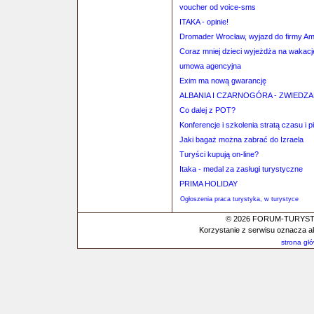
voucher od voice-sms
ITAKA - opinie!
Dromader Wrocław, wyjazd do firmy A
Coraz mniej dzieci wyjeżdża na wakacj
umowa agencyjna
Exim ma nową gwarancję
ALBANIA I CZARNOGÓRA - ZWIEDZ
Co dalej z POT?
Konferencje i szkolenia stratą czasu i p
Jaki bagaż można zabrać do Izraela
Turyści kupują on-line?
Itaka - medal za zasługi turystyczne
PRIMA HOLIDAY
Ogłoszenia praca turystyka, w turystyce
© 2026 FORUM-TURYSTYC
Korzystanie z serwisu oznacza a
strona gł