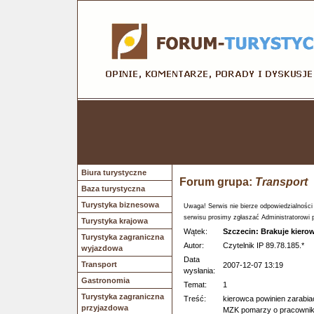
Biura turystyczne
Forum grupa:
Transport
Baza turystyczna
Turystyka biznesowa
Uwaga! Serwis nie bierze odpowiedzialności
serwisu prosimy zgłaszać Administratorowi 
Turystyka krajowa
Wątek:
Szczecin: Brakuje kier
Turystyka zagraniczna
Autor:
Czytelnik IP 89.78.185.*
wyjazdowa
Data
Transport
2007-12-07 13:19
wysłania:
Gastronomia
Temat:
1
Turystyka zagraniczna
Treść:
kierowca powinien zarabiac 
przyjazdowa
MZK pomarzy o pracowni