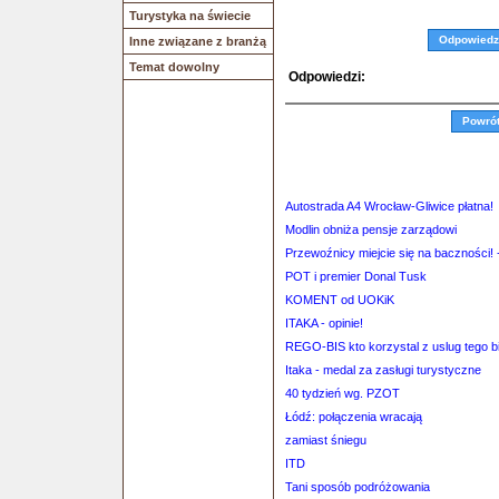
Turystyka na świecie
Odpowiedz
Inne związane z branżą
Temat dowolny
Odpowiedzi:
Powró
Autostrada A4 Wrocław-Gliwice płatna!
Modlin obniża pensje zarządowi
Przewoźnicy miejcie się na baczności! 
POT i premier Donal Tusk
KOMENT od UOKiK
ITAKA - opinie!
REGO-BIS kto korzystal z uslug tego b
Itaka - medal za zasługi turystyczne
40 tydzień wg. PZOT
Łódź: połączenia wracają
zamiast śniegu
ITD
Tani sposób podróżowania