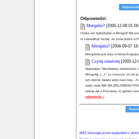
Odpowiedz
Odpowiedzi:
Mongolia?
[2005-12-08 01:06
Chyba nie byłeś/byłaś w Mongoli! Nie por
to całowałbyś ziemię, że znów jesteś w P
Mongolia?
[2006-09-07 18:
Mongoloid jest rasa ot ktorej Eurpejczy
Czytaj uważniej
[2005-12-0
Napisałem "Wynikałoby wielokrotnie z
Mongolią, (...)", co oznacza, że nie 
tym rejonie świata widzi nasz kraj... 
wiele osób NIE MA ZIELONEGO POJĘCI
relacje jak z Poznania, to gdzieś cona
odpowiedz »
Powró
MSZ ostrzega przed wyjazdami z dzieć