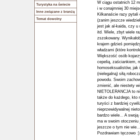
W ciągu ostatnich 12 m
Turystyka na świecie
i w conajmniej 30 miejs
Inne związane z branżą
Kilkanaście razy pytali
Temat dowolny
(zanim jeszcze wiedziel
jest jak al-kaida, czy 
itd. Wiele, zbyt wiele r
zszokowany. Wynikałoby
krajem gdzieś pomiędzy
władzami (które kontro
Większość osób kojarzy
cepelią, zaściankiem, n
homoseksualistów, jak i
(nielegalną) siłą robocz
powodu. Swoim zachowa
zmienić, ale niestety w
NIETOLERANCJA to nie t
także do każdego, kto ni
turyści z bardziej cywi
nieprzewidywalnej nieto
bardzo wiele... A swoj
ma w swoim otoczeniu ja
jeszcze o tym nie wie..
Pozdrawiam tęczowo :)