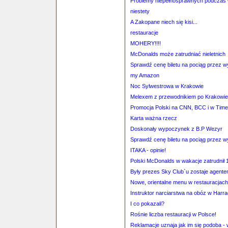
Problemy niepełnosprawnych podczas 
niestety
A Zakopane niech się kisi...
restauracje
MOHERY!!!!
McDonalds może zatrudniać nieletnich
Sprawdź cenę biletu na pociąg przez 
my Amazon
Noc Sylwestrowa w Krakowie
Melexem z przewodnikiem po Krakowie
Promocja Polski na CNN, BCC i w Time
Karta ważna rzecz
Doskonały wypoczynek z B.P Wezyr
Sprawdź cenę biletu na pociąg przez 
ITAKA - opinie!
Polski McDonalds w wakacje zatrudnił 
Były prezes Sky Club`u zostaje agent
Nowe, orientalne menu w restauracjach
Instruktor narciarstwa na obóz w Harr
I co pokazali?
Rośnie liczba restauracji w Polsce!
Reklamacje uznaja jak im się podoba - 