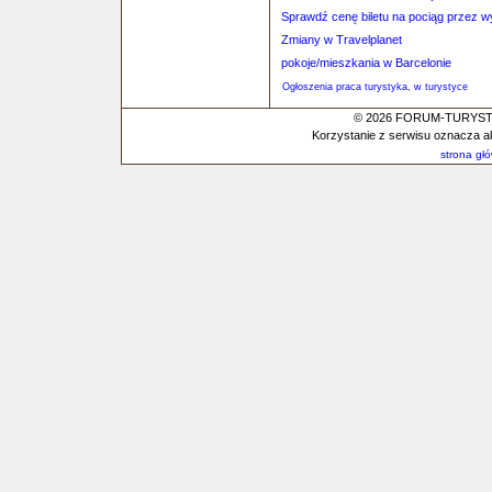
Sprawdź cenę biletu na pociąg przez 
Zmiany w Travelplanet
pokoje/mieszkania w Barcelonie
Ogłoszenia praca turystyka, w turystyce
© 2026 FORUM-TURYSTYC
Korzystanie z serwisu oznacza a
strona gł