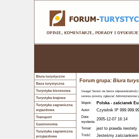
Biura turystyczne
Forum grupa:
Biura tury
Baza turystyczna
Turystyka biznesowa
Uwaga! Serwis nie bierze odpowiedzialności
serwisu prosimy zgłaszać Administratorowi 
Turystyka krajowa
Polska - zaścianek Eur
Wątek:
Turystyka zagraniczna
Czytelnik IP 999.999.9
wyjazdowa
Autor:
Data
Transport
2005-12-07 16:14
wysłania:
Gastronomia
jest to prawda niestety
Temat:
Turystyka zagraniczna
Treść:
Jesteśmy zaściankiem E
przyjazdowa