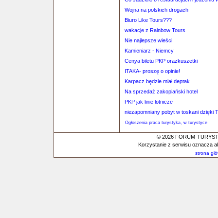
Wojna na polskich drogach
Biuro Like Tours???
wakacje z Rainbow Tours
Nie najlepsze wieści
Kamieniarz - Niemcy
Cenya biletu PKP orazkuszetki
ITAKA- proszę o opinie!
Karpacz będzie miał deptak
Na sprzedaż zakopiański hotel
PKP jak linie lotnicze
niezapomniany pobyt w toskani dzięki T
Ogłoszenia praca turystyka, w turystyce
© 2026 FORUM-TURYSTYC
Korzystanie z serwisu oznacza a
strona gł