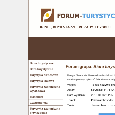
Biura turystyczne
Forum grupa:
Biura tury
Baza turystyczna
Turystyka biznesowa
Uwaga! Serwis nie bierze odpowiedzialności
serwisu prosimy zgłaszać Administratorowi 
Turystyka krajowa
Wątek:
To się nazywa pr
Turystyka zagraniczna
Autor:
Czytelnik IP 94.42.
wyjazdowa
Data wysłania:
2013-01-02 11:05
Transport
Temat:
Polski ambasador
Gastronomia
Treść:
Jestem baardzo za
Turystyka zagraniczna
przyjazdowa