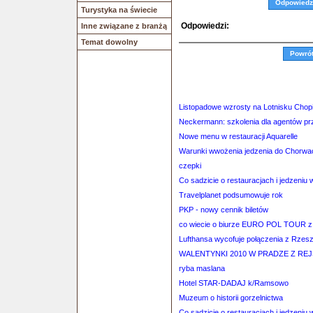
Odpowiedz
Turystyka na świecie
Odpowiedzi:
Inne związane z branżą
Temat dowolny
Powró
Listopadowe wzrosty na Lotnisku Chop
Neckermann: szkolenia dla agentów pr
Nowe menu w restauracji Aquarelle
Warunki wwożenia jedzenia do Chorwac
czepki
Co sadzicie o restauracjach i jedzeni
Travelplanet podsumowuje rok
PKP - nowy cennik biletów
co wiecie o biurze EURO POL TOUR z
Lufthansa wycofuje połączenia z Rzes
WALENTYNKI 2010 W PRADZE Z RE
ryba maslana
Hotel STAR-DADAJ k/Ramsowo
Muzeum o historii gorzelnictwa
Co sadzicie o restauracjach i jedzeni