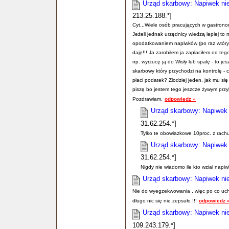
Urząd skarbowy: Napiwek nie
213.25.188.*]
Cyt.,,Wiele osób pracujących w gastronom
Jeżeli jednak urzędnicy wiedzą lepiej to 
opodatkowaniem napiwków (po raz wtóry
daję!!! Ja zarobiłem ja zapłaciłem od teg
np. wyrzucę ją do Wisły lub spalę - to j
skarbowy który przychodzi na kontrolę -
płaci podatek? Złodziej jeden, jak mu si
piszę bo jestem tego jeszcze żywym przy
Pozdrawiam.
odpowiedz »
Urząd skarbowy: Napiwek 
31.62.254.*]
Tylko te obowiazkowe 10proc. z rachu
Urząd skarbowy: Napiwek 
31.62.254.*]
Nigdy nie wiadomo ile kto wzial napiwku
Urząd skarbowy: Napiwek nie
Nie do wyegzekwowania , więc po co uchw
długo nic się nie zepsuło !!!
odpowiedz 
Urząd skarbowy: Napiwek nie
109.243.179.*]