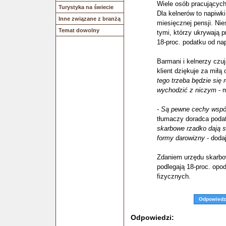
Wiele osób pracujących
Turystyka na świecie
Dla kelnerów to napiwk
Inne związane z branżą
miesięcznej pensji. Ni
Temat dowolny
tymi, którzy ukrywają 
18-proc. podatku od na
Barmani i kelnerzy czuj
klient dziękuje za miłą
tego trzeba będzie się 
wychodzić z niczym
- 
- Są pewne cechy wspó
tłumaczy doradca poda
skarbowe rzadko dają s
formy darowizny
- dodaj
Zdaniem urzędu skarbo
podlegają 18-proc. op
fizycznych.
Odpowiedz
Odpowiedzi: