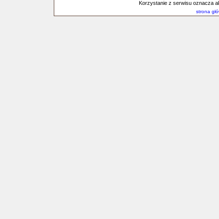
Korzystanie z serwisu oznacza a
strona gł