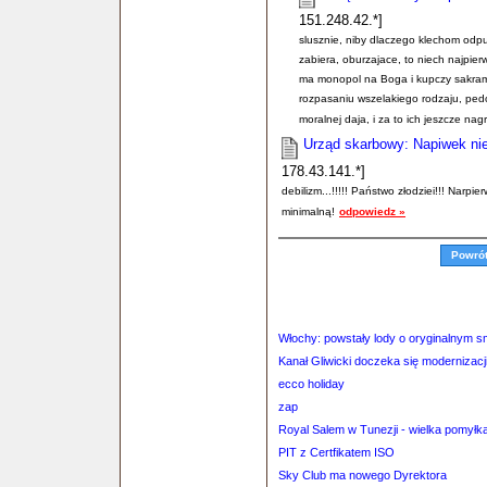
151.248.42.*]
slusznie, niby dlaczego klechom odpu
zabiera, oburzajace, to niech najpie
ma monopol na Boga i kupczy sakrame
rozpasaniu wszelakiego rodzaju, pedof
moralnej daja, i za to ich jeszcze nag
Urząd skarbowy: Napiwek nie
178.43.141.*]
debilizm...!!!!! Państwo złodziei!!! Narp
minimalną!
odpowiedz »
Powró
Włochy: powstały lody o oryginalnym 
Kanał Gliwicki doczeka się modernizacj
ecco holiday
zap
Royal Salem w Tunezji - wielka pomyłk
PIT z Certfikatem ISO
Sky Club ma nowego Dyrektora