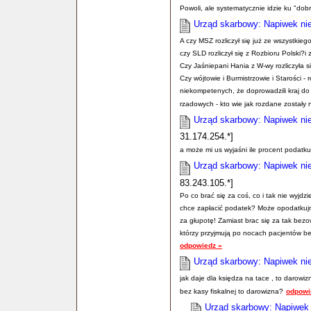
Powoli, ale systematycznie idzie ku "dob
Urząd skarbowy: Napiwek nie
A czy MSZ rozliczył się już ze wszystkieg
czy SLD rozliczył się z Rozbioru Polski?i
Czy Jaśniepani Hania z W-wy rozliczyła s
Czy wójtowie i Burmistrzowie i Starości - r
niekompetenych, że doprowadzili kraj do
rzadowych - kto wie jak rozdane zostały
Urząd skarbowy: Napiwek nie
31.174.254.*]
a może mi us wyjaśni ile procent podatk
Urząd skarbowy: Napiwek nie
83.243.105.*]
Po co brać się za coś, co i tak nie wyjdz
chce zapłacić podatek? Może opodatkuj
za głupotę! Zamiast brac się za tak bezo
którzy przyjmują po nocach pacjentów bez
odpowiedz »
Urząd skarbowy: Napiwek nie
jak daje dla księdza na tace , to darowi
bez kasy fiskalnej to darowizna?
odpowi
Urząd skarbowy: Napiwek 