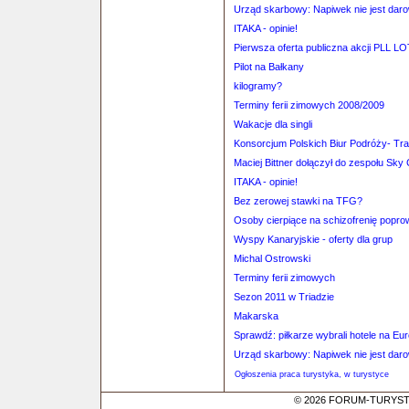
Urząd skarbowy: Napiwek nie jest dar
ITAKA - opinie!
Pierwsza oferta publiczna akcji PLL L
Pilot na Bałkany
kilogramy?
Terminy ferii zimowych 2008/2009
Wakacje dla singli
Konsorcjum Polskich Biur Podróży- T
Maciej Bittner dołączył do zespołu Sky
ITAKA - opinie!
Bez zerowej stawki na TFG?
Osoby cierpiące na schizofrenię popro
Wyspy Kanaryjskie - oferty dla grup
Michal Ostrowski
Terminy ferii zimowych
Sezon 2011 w Triadzie
Makarska
Sprawdź: piłkarze wybrali hotele na Eu
Urząd skarbowy: Napiwek nie jest dar
Ogłoszenia praca turystyka, w turystyce
© 2026 FORUM-TURYSTYC