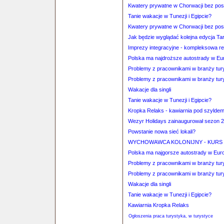
Kwatery prywatne w Chorwacji bez po
Tanie wakacje w Tunezji i Egipcie?
Kwatery prywatne w Chorwacji bez po
Jak będzie wyglądać kolejna edycja 
Imprezy integracyjne - kompleksowa re
Polska ma najdroższe autostrady w Eur
Problemy z pracownikami w branży tur
Problemy z pracownikami w branży tur
Wakacje dla singli
Tanie wakacje w Tunezji i Egipcie?
Kropka Relaks - kawiarnia pod szyldem
Wezyr Holidays zainaugurował sezon 
Powstanie nowa sieć lokali?
WYCHOWAWCA KOLONIJNY - KURS
Polska ma najgorsze autostrady w Euro
Problemy z pracownikami w branży tur
Problemy z pracownikami w branży tur
Wakacje dla singli
Tanie wakacje w Tunezji i Egipcie?
Kawiarnia Kropka Relaks
Ogłoszenia praca turystyka, w turystyce