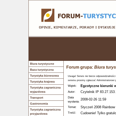
Biura turystyczne
Forum grupa:
Biura tury
Baza turystyczna
Turystyka biznesowa
Uwaga! Serwis nie bierze odpowiedzialności
serwisu prosimy zgłaszać Administratorowi 
Turystyka krajowa
Egzotyczne kierunki 
Wątek:
Turystyka zagraniczna
Czytelnik IP 83.27.153.
wyjazdowa
Autor:
Data
Transport
2008-02-26 11:59
wysłania:
Gastronomia
Styczeń 2008 Rainbow T
Temat:
Turystyka zagraniczna
Treść:
Cudownie! Tylko gratul
przyjazdowa