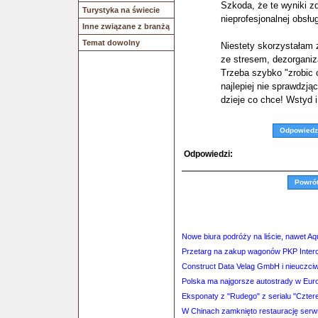
Szkoda, że te wyniki z
Turystyka na świecie
nieprofesjonalnej obsług
Inne związane z branżą
Temat dowolny
Niestety skorzystałam z
ze stresem, dezorganiza
Trzeba szybko "zrobic o
najlepiej nie sprawdzjąc
dzieje co chce! Wstyd i
Odpowiedz
Odpowiedzi:
Powró
Nowe biura podróży na liście, nawet A
Przetarg na zakup wagonów PKP Interci
Construct Data Velag GmbH i nieuczciw
Polska ma najgorsze autostrady w Euro
Eksponaty z "Rudego" z serialu "Czterej
W Chinach zamknięto restaurację serw